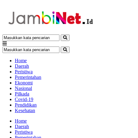
Home
Daerah
Peristiwa
Pemerintahan
Ekonomi
Nasional
Pilkada
Covid-19
Pendidikan
Kesehatan
Home
Daerah
Peristiwa
Pemerintahan