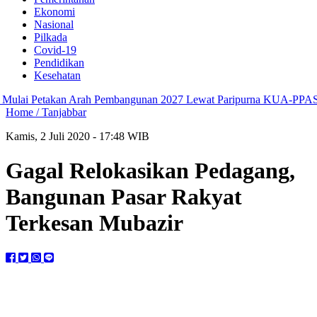
Ekonomi
Nasional
Pilkada
Covid-19
Pendidikan
Kesehatan
ai Petakan Arah Pembangunan 2027 Lewat Paripurna KUA-PPAS
Su
Home /
Tanjabbar
Kamis, 2 Juli 2020 - 17:48 WIB
Gagal Relokasikan Pedagang,
Bangunan Pasar Rakyat
Terkesan Mubazir