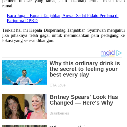
pembeli dipasar yang lama( jalan nasional) terlihat masih tetap
ramai.
Baca Juga :
Bupati Tanjabbar, Anwar Sadat Pidato Perdana di
Paripurna DPRD
Terkait hal ini Kepala Disperindag Tanjabbar, Syafriwan mengakui
jika pihaknya telah gagal untuk memindahkan para pedagang ke
lokasi yang selesai dibangun.