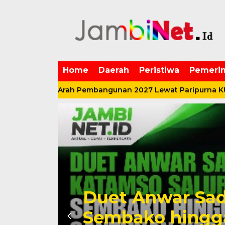
Home
Daerah
Peristiwa
Pemerin
etakan Arah Pembangunan 2027 Lewat Paripurna KUA-PPAS
i
Duet Anwar Sad
Sembako hingg