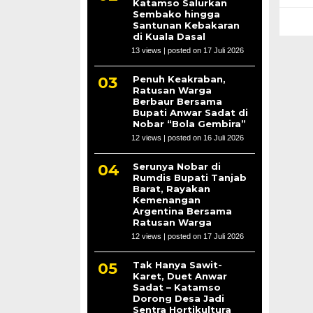
Katamso Salurkan
Sembako hingga
Santunan Kebakaran
di Kuala Dasal
13 views
|
posted on 17 Juli 2026
Penuh Keakraban,
Ratusan Warga
Berbaur Bersama
Bupati Anwar Sadat di
Nobar “Bola Gembira”
12 views
|
posted on 16 Juli 2026
Serunya Nobar di
Rumdis Bupati Tanjab
Barat, Rayakan
Kemenangan
Argentina Bersama
Ratusan Warga
12 views
|
posted on 17 Juli 2026
Tak Hanya Sawit-
Karet, Duet Anwar
Sadat – Katamso
Dorong Desa Jadi
Sentra Hortikultura