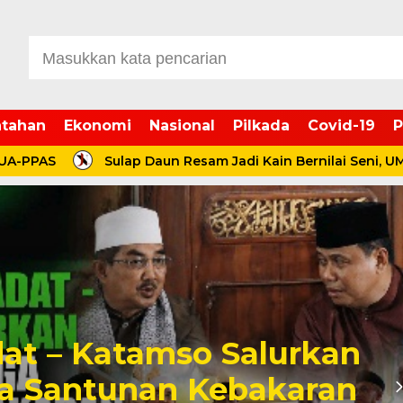
tahan
Ekonomi
Nasional
Pilkada
Covid-19
P
Sulap Daun Resam Jadi Kain Bernilai Seni, UMKM Ecop
at – Katamso Salurkan
a Santunan Kebakaran