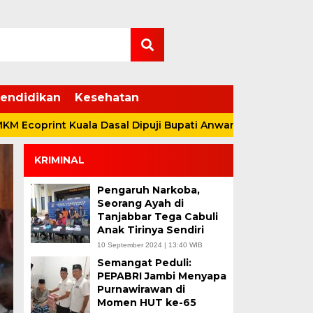
endidikan
Kesehatan
rint Kuala Dasal Dipuji Bupati Anwar Sadat
Duet Anwa
KRIMINAL
Pengaruh Narkoba,
Seorang Ayah di
Tanjabbar Tega Cabuli
Anak Tirinya Sendiri
10 September 2024 | 13:40 WIB
Semangat Peduli:
Tak Hanya Sawit-Kar
PEPABRI Jambi Menyapa
Purnawirawan di
Sadat – Katamso Dor
Momen HUT ke-65