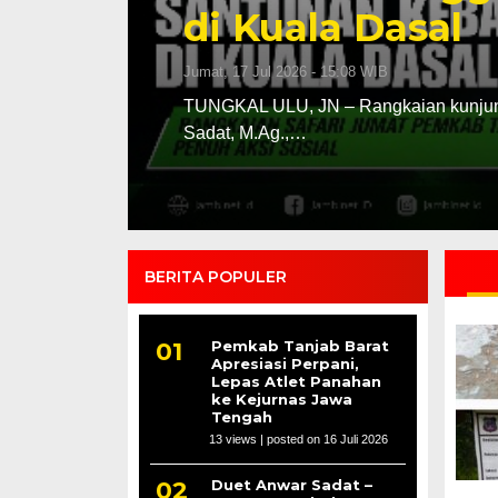
di Kuala Dasal
Jumat, 17 Jul 2026 - 15:08 WIB
kal Ulu,
TUNGKAL ULU, JN – Rangkaian kunjunga
Sadat, M.Ag.,…
BERITA POPULER
Pemkab Tanjab Barat
Apresiasi Perpani,
Lepas Atlet Panahan
ke Kejurnas Jawa
Tengah
13 views
|
posted on 16 Juli 2026
Duet Anwar Sadat –