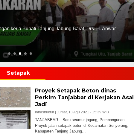
n kerja Bupati Tanjung Jabung Barat, Drs. H. Anwar
Setapak
Proyek Setapak Beton dinas
Perkim Tanjabbar di Kerjakan Asal
Jadi
Infrastruktur |
Jumat, 13 Agu 2021 - 15:39 WIB
TANJABBAR – Baru seumur jagung, Pembangunan
Proyek jalan setapak beton di Kecamatan Senyerang,
Kabupaten Tanjung Jabung…