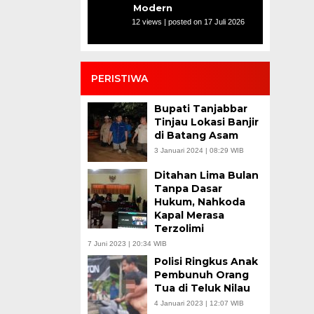
Modern
12 views
|
posted on 17 Juli 2026
PERISTIWA
Bupati Tanjabbar
Tinjau Lokasi Banjir
di Batang Asam
3 Januari 2024 | 08:29 WIB
Ditahan Lima Bulan
Tanpa Dasar
Hukum, Nahkoda
Kapal Merasa
Terzolimi
7 Juni 2023 | 20:34 WIB
Polisi Ringkus Anak
Pembunuh Orang
Tua di Teluk Nilau
4 Januari 2023 | 12:07 WIB