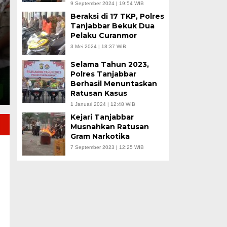
9 September 2024 | 19:54 WIB
Sentra Hortikultura 
Beraksi di 17 TKP, Polres
Tanjabbar Bekuk Dua
Jumat, 17 Jul 2026 - 14:26 WIB
Pelaku Curanmor
3 Mei 2024 | 18:37 WIB
TUNGKAL ULU, JN – Wajah sektor pertanian di Kabu
bergeser ke…
Selama Tahun 2023,
Polres Tanjabbar
Berhasil Menuntaskan
Ratusan Kasus
1 Januari 2024 | 12:48 WIB
Kejari Tanjabbar
Musnahkan Ratusan
Gram Narkotika
7 September 2023 | 12:25 WIB