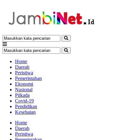
Home
Daerah
Peristiwa
Pemerintahan
Ekonomi
Nasional
Pilkada
Covid-19
Pendidikan
Kesehatan
Home
Daerah
Peristiwa
Pemerintahan