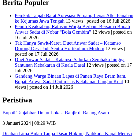
Berita Populer
Pemkab Tanjab Barat Apresiasi Perpani, Lepas Atlet Panahan
ke Kejurnas Jawa Tengah
13 views
|
posted on 16 Juli 2026
Penuh Keakraban, Ratusan Warga Berbaur Bersama Bupati
Anwar Sadat di Nobar “Bola Gembira”
12 views
|
posted on
16 Juli 2026
Tak Hanya Sawit-Karet, Duet Anwar Sadat – Katamso
Dorong Desa Jadi Sentra Hortikultura Modern
12 views
|
posted on 17 Juli 2026
Duet Anwar Sadat – Katamso Salurkan Sembako hingga
Santunan Kebakaran di Kuala Dasal
12 views
|
posted on 17
Juli 2026
Gandeng Warga Binaan Lapas di Panen Raya Bram Itam,
Bupati Anwar Sadat Optimistis Ketahanan Pangan Kuat
10
views
|
posted on 14 Juli 2026
Peristiwa
Bupati Tanjabbar Tinjau Lokasi Banjir di Batang Asam
3 Januari 2024 | 08:29 WIB
Ditahan Lima Bulan Tanpa Dasar Hukum, Nahkoda Kapal Merasa