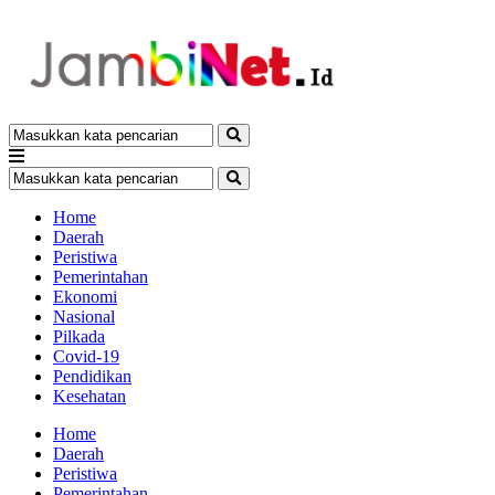
Home
Daerah
Peristiwa
Pemerintahan
Ekonomi
Nasional
Pilkada
Covid-19
Pendidikan
Kesehatan
Home
Daerah
Peristiwa
Pemerintahan