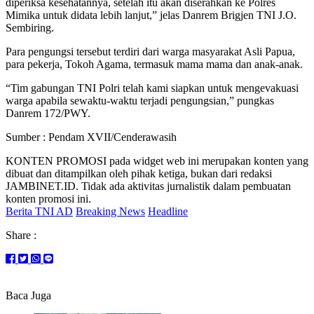
diperiksa kesehatannya, setelah itu akan diserahkan ke Polres
Mimika untuk didata lebih lanjut,” jelas Danrem Brigjen TNI J.O.
Sembiring.
Para pengungsi tersebut terdiri dari warga masyarakat Asli Papua,
para pekerja, Tokoh Agama, termasuk mama mama dan anak-anak.
“Tim gabungan TNI Polri telah kami siapkan untuk mengevakuasi
warga apabila sewaktu-waktu terjadi pengungsian,” pungkas
Danrem 172/PWY.
Sumber : Pendam XVII/Cenderawasih
KONTEN PROMOSI pada widget web ini merupakan konten yang
dibuat dan ditampilkan oleh pihak ketiga, bukan dari redaksi
JAMBINET.ID. Tidak ada aktivitas jurnalistik dalam pembuatan
konten promosi ini.
Berita TNI AD
Breaking News
Headline
Share :
Baca Juga