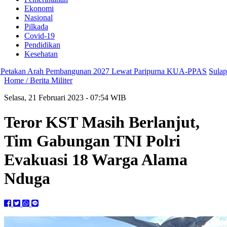
Ekonomi
Nasional
Pilkada
Covid-19
Pendidikan
Kesehatan
akan Arah Pembangunan 2027 Lewat Paripurna KUA-PPAS
Sulap Dau
Home /
Berita Militer
Selasa, 21 Februari 2023 - 07:54 WIB
Teror KST Masih Berlanjut,
Tim Gabungan TNI Polri
Evakuasi 18 Warga Alama
Nduga