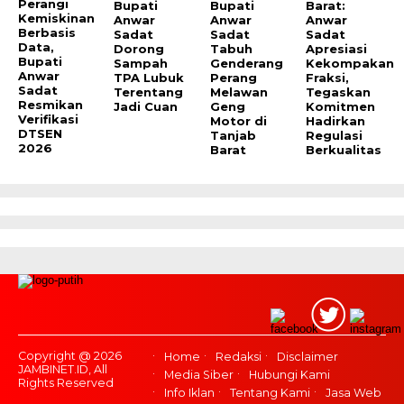
Perangi
Bupati
Bupati
Barat:
Kemiskinan
Anwar
Anwar
Anwar
Berbasis
Sadat
Sadat
Sadat
Data,
Dorong
Tabuh
Apresiasi
Bupati
Sampah
Genderang
Kekompakan
Anwar
TPA Lubuk
Perang
Fraksi,
Sadat
Terentang
Melawan
Tegaskan
Resmikan
Jadi Cuan
Geng
Komitmen
Verifikasi
Motor di
Hadirkan
DTSEN
Tanjab
Regulasi
2026
Barat
Berkualitas
Copyright @ 2026
Home
Redaksi
Disclaimer
JAMBINET.ID, All
Media Siber
Hubungi Kami
Rights Reserved
Info Iklan
Tentang Kami
Jasa Web