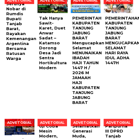
ADVETORIAL
ADVETORIAL
ADVETORIAL
ADVETORIAL
Serunya
Nobar di
Rumdis
Tak Hanya
PEMERINTAH
PEMERINTAHA
Bupati
Sawit-
KABUPATEN
KABUPATEN
Tanjab
Karet, Duet
TANJUNG
TANJUNG
Barat,
Anwar
JABUNG
JABUNG
Rayakan
Sadat –
BARAT
BARAT
Kemenangan
Katamso
Mengucapkan
MENGUCAPKA
Argentina
Dorong
Selamat
SELAMAT
Bersama
Desa Jadi
MENUNAIKAN
HARI RAYA
Ratusan
Sentra
IBADAH
IDUL ADHA
Warga
Hortikultura
HAJI TAHUN
1447H
Modern
1447 H /
2026 M
JAMAAH
HAJI
KABUPATEN
TANJUNG
JABUNG
BARAT
ADVETORIAL
ADVETORIAL
ADVETORIAL
ADVETORIAL
Uji Coba
Selamatkan
Paripurna
Mesin
Generasi
III DPRD
Modern,
Muda,
Tanjab