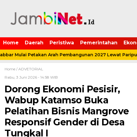
Home
Daerah
Peristiwa
Pemerintahan
Ekon
bar Mulai Petakan Arah Pembangunan 2027 Lewat Paripur
Home /
ADVETORIAL
Rabu, 3 Juni 2026 - 14:58 WIB
Dorong Ekonomi Pesisir,
Wabup Katamso Buka
Pelatihan Bisnis Mangrove
Responsif Gender di Desa
Tungkal I