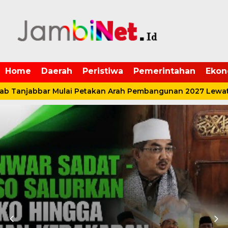
Home
Daerah
Peristiwa
Pemerintahan
Ekon
Tanjabbar Mulai Petakan Arah Pembangunan 2027 Lewat P