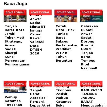
Baca Juga
ADVETORIAL
ADVETORIAL
ADVETORIAL
ADVETORIAL
Bupati
Anwar
Sadat
Tanjab
Cetak
Gebrakan
Minta RT
Barat–Kota
Octa-Trick!
Bupati
hingga
Jambi
Tanjab
Anwar
Camat
Teken MoU
Barat
Sadat:
Kawal
Strategis,
Sukses
Dorong
Validasi
Anwar
Pertahankan
Produk
Data
Sadat:
Predikat
UMKM
DTSEN
Sinergi
WTP 8
Tanjab
2026
Kunci
Tahun
Barat
Percepatan
Beruntun
Tembus
Pembangunan
Ritel
Nasional!
ADVETORIAL
ADVETORIAL
ADVETORIAL
ADVETORIAL
Pemkab
Dorong
PEMERINTAH
Tanjab
Ekonomi
KABUPATEN
Barat
Pesisir,
TANJUNG
Wabup
Apresiasi
Wabup
JABUNG
Katamso
Perpani,
Katamso
BARAT
Tegaskan
Lepas Atlet
Buka
Mengucapkan