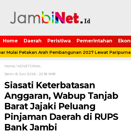
Home
Daerah
Peristiwa
Pemerintahan
Ekon
 Mulai Petakan Arah Pembangunan 2027 Lewat Paripurna 
Home /
ADVETORIAL
Senin, 8 Juni 2026 - 22:18 WIB
Siasati Keterbatasan
Anggaran, Wabup Tanjab
Barat Jajaki Peluang
Pinjaman Daerah di RUPS
Bank Jambi