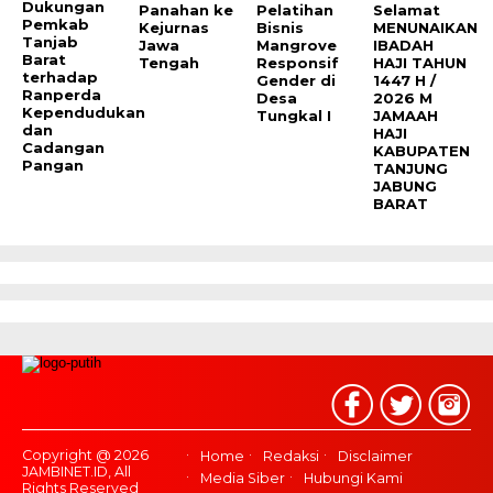
Dukungan
Panahan ke
Pelatihan
Selamat
Pemkab
Kejurnas
Bisnis
MENUNAIKAN
Tanjab
Jawa
Mangrove
IBADAH
Barat
Tengah
Responsif
HAJI TAHUN
terhadap
Gender di
1447 H /
Ranperda
Desa
2026 M
Kependudukan
Tungkal I
JAMAAH
dan
HAJI
Cadangan
KABUPATEN
Pangan
TANJUNG
JABUNG
BARAT
Copyright @ 2026
Home
Redaksi
Disclaimer
JAMBINET.ID, All
Media Siber
Hubungi Kami
Rights Reserved