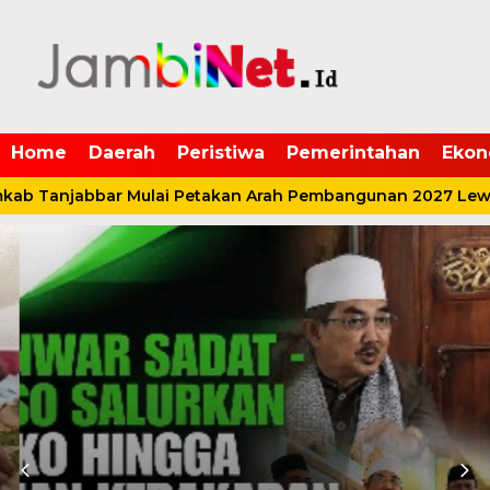
Home
Daerah
Peristiwa
Pemerintahan
Ekon
b Tanjabbar Mulai Petakan Arah Pembangunan 2027 Lewat