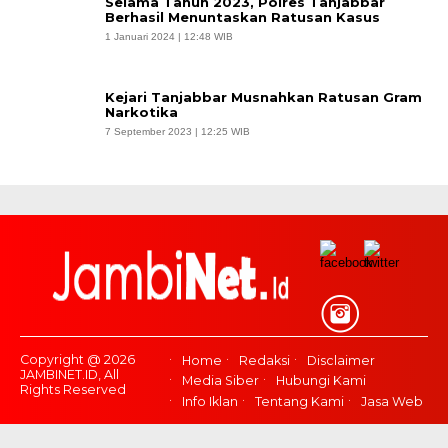
Selama Tahun 2023, Polres Tanjabbar
Berhasil Menuntaskan Ratusan Kasus
1 Januari 2024 | 12:48 WIB
Kejari Tanjabbar Musnahkan Ratusan Gram
Narkotika
7 September 2023 | 12:25 WIB
Copyright @ 2026
Home
Redaksi
Disclaimer
JAMBINET.ID, All
Media Siber
Hubungi Kami
Rights Reserved
Info Iklan
Tentang Kami
Jasa Web