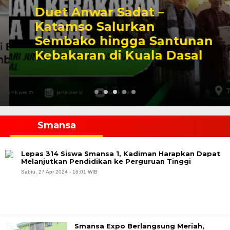
Duet Anwar Sadat –
Katamso Salurkan
Sembako hingga Santunan
Kebakaran di Kuala Dasal
Smansa
Lepas 314 Siswa Smansa 1, Kadiman Harapkan Dapat
Melanjutkan Pendidikan ke Perguruan Tinggi
Sabtu, 27 Apr 2024 - 16:01 WIB
Smansa Expo Berlangsung Meriah,