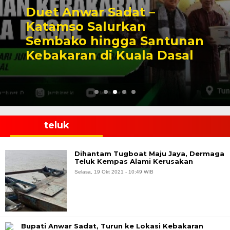
Duet Anwar Sadat –
Katamso Salurkan
Sembako hingga Santunan
Kebakaran di Kuala Dasal
teluk
Dihantam Tugboat Maju Jaya, Dermaga
Teluk Kempas Alami Kerusakan
Selasa, 19 Okt 2021 - 10:49 WIB
Bupati Anwar Sadat, Turun ke Lokasi Kebakaran