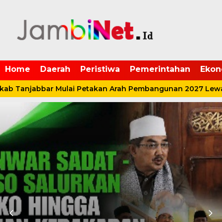
Home
Daerah
Peristiwa
Pemerintahan
Ekon
 Tanjabbar Mulai Petakan Arah Pembangunan 2027 Lewat