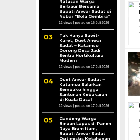
Ratusan Warga
Berbaur Bersama
Bupati Anwar Sadat di
Nobar “Bola Gembira”
12 views
|
posted on 16 Juli 2026
Tak Hanya Sawit-
Karet, Duet Anwar
Sadat – Katamso
Dorong Desa Jadi
Sentra Hortikultura
Modern
12 views
|
posted on 17 Juli 2026
Duet Anwar Sadat –
Katamso Salurkan
Sembako hingga
Santunan Kebakaran
di Kuala Dasal
12 views
|
posted on 17 Juli 2026
Gandeng Warga
Binaan Lapas di Panen
Raya Bram Itam,
Bupati Anwar Sadat
Optimistis Ketahanan