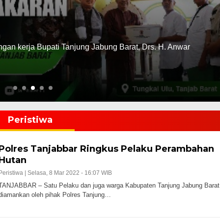
ltura Modern
anian di Kabupaten Tanjung Jabung Barat perlahan mulai
Peristiwa
Polres Tanjabbar Ringkus Pelaku Perambahan
Hutan
Peristiwa |
Selasa, 8 Mar 2022 - 16:07 WIB
TANJABBAR – Satu Pelaku dan juga warga Kabupaten Tanjung Jabung Barat
diamankan oleh pihak Polres Tanjung…