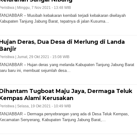
Peristiwa |
Minggu, 7 Nov 2021 - 13:48 WIB
TANJABBAR – Musibah kebakaran kembali terjadi kebakaran diwilayah
Kabupaten Tanjung Jabung Barat, tepatnya di jalan Kusuma…
Hujan Deras, Dua Desa di Merlung di Landa
Banjir
Peristiwa |
Jumat, 29 Okt 2021 - 15:08 WIB
TANJABBAR – Hujan deras yang melanda Kabupaten Tanjung Jabung Barat
baru baru ini, membuat sejumlah desa…
Dihantam Tugboat Maju Jaya, Dermaga Teluk
Kempas Alami Kerusakan
Peristiwa |
Selasa, 19 Okt 2021 - 10:49 WIB
TANJABBAR – Dermaga penyebrangan yang ada di Desa Teluk Kempas,
Kecamatan Senyerang, Kabupaten Tanjung Jabung Barat,…