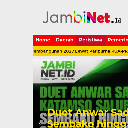
Home
Daerah
Peristiwa
Pemerin
 Arah Pembangunan 2027 Lewat Paripurna KUA-PPAS
kan
Tak Hanya Sawi
ran
Sadat – Katams