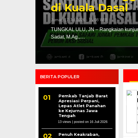
Sentra Hortiku
Jumat, 17 Jul 2026 - 14:26 WIB
Anwar
TUNGKAL ULU, JN – Wajah sektor pert
bergeser ke…
BERITA POPULER
Pemkab Tanjab Barat
Apresiasi Perpani,
Lepas Atlet Panahan
ke Kejurnas Jawa
Tengah
13 views
|
posted on 16 Juli 2026
Penuh Keakraban,