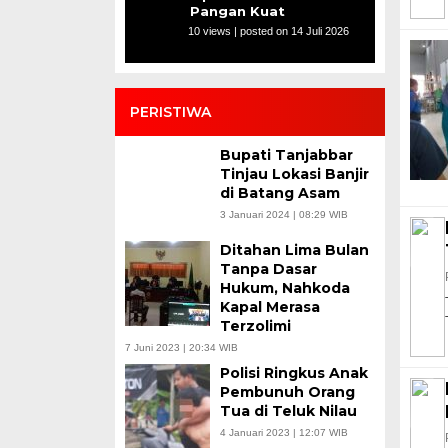
Pangan Kuat
10 views
|
posted on 14 Juli 2026
PERISTIWA
Bupati Tanjabbar
Tinjau Lokasi Banjir
di Batang Asam
3 Januari 2024 | 08:29 WIB
Ditahan Lima Bulan
Tanpa Dasar
Hukum, Nahkoda
Kapal Merasa
Terzolimi
7 Juni 2023 | 20:34 WIB
Polisi Ringkus Anak
Pembunuh Orang
Tua di Teluk Nilau
4 Januari 2023 | 12:07 WIB