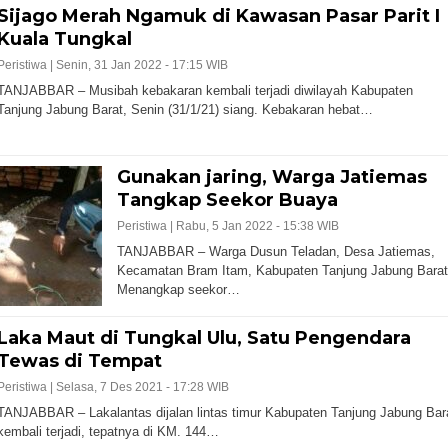
Sijago Merah Ngamuk di Kawasan Pasar Parit I
Kuala Tungkal
Peristiwa |
Senin, 31 Jan 2022 - 17:15 WIB
TANJABBAR – Musibah kebakaran kembali terjadi diwilayah Kabupaten
Tanjung Jabung Barat, Senin (31/1/21) siang. Kebakaran hebat…
Gunakan jaring, Warga Jatiemas
Tangkap Seekor Buaya
Peristiwa |
Rabu, 5 Jan 2022 - 15:38 WIB
TANJABBAR – Warga Dusun Teladan, Desa Jatiemas,
Kecamatan Bram Itam, Kabupaten Tanjung Jabung Barat
Menangkap seekor…
Laka Maut di Tungkal Ulu, Satu Pengendara
Tewas di Tempat
Peristiwa |
Selasa, 7 Des 2021 - 17:28 WIB
TANJABBAR – Lakalantas dijalan lintas timur Kabupaten Tanjung Jabung Bar
kembali terjadi, tepatnya di KM. 144…