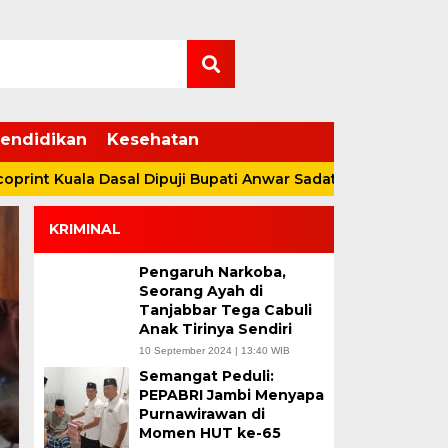
endidikan
Kesehatan
uala Dasal Dipuji Bupati Anwar Sadat
Duet Anwar Sada
KRIMINAL
Pengaruh Narkoba,
Seorang Ayah di
Tanjabbar Tega Cabuli
Anak Tirinya Sendiri
10 September 2024 | 13:40 WIB
Semangat Peduli:
Serunya Nobar di Ru
PEPABRI Jambi Menyapa
Purnawirawan di
Tanjab Barat, Raya
Momen HUT ke-65