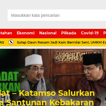
tahan
Ekonomi
Nasional
Pilkada
Covid-19
P
Sulap Daun Resam Jadi Kain Bernilai Seni, UMKM Ecoprint K
t-Karet, Duet Anwar
o Dorong Desa Jadi