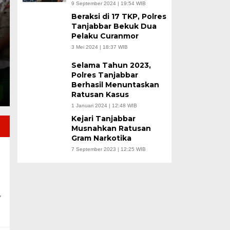
9 September 2024 | 19:54 WIB
Argentina Bersama 
Beraksi di 17 TKP, Polres
Tanjabbar Bekuk Dua
Jumat, 17 Jul 2026 - 07:18 WIB
Pelaku Curanmor
3 Mei 2024 | 18:37 WIB
KUALA TUNGKAL, JN – Halaman Rumah Dinas Bupat
bertabur semangat kebersamaan…
Selama Tahun 2023,
Polres Tanjabbar
Berhasil Menuntaskan
Ratusan Kasus
1 Januari 2024 | 12:48 WIB
Kejari Tanjabbar
Musnahkan Ratusan
Gram Narkotika
7 September 2023 | 12:25 WIB
,