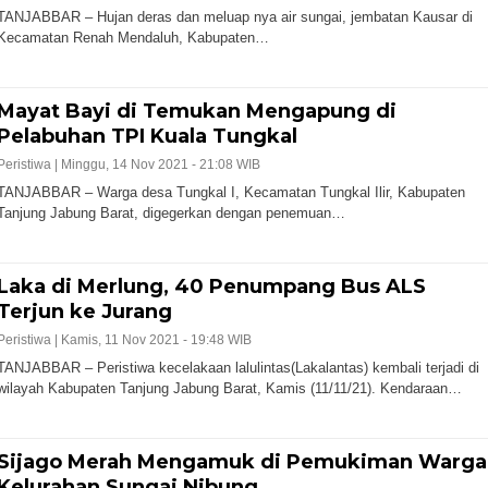
TANJABBAR – Hujan deras dan meluap nya air sungai, jembatan Kausar di
Kecamatan Renah Mendaluh, Kabupaten…
Mayat Bayi di Temukan Mengapung di
Pelabuhan TPI Kuala Tungkal
Peristiwa |
Minggu, 14 Nov 2021 - 21:08 WIB
TANJABBAR – Warga desa Tungkal I, Kecamatan Tungkal Ilir, Kabupaten
Tanjung Jabung Barat, digegerkan dengan penemuan…
Laka di Merlung, 40 Penumpang Bus ALS
Terjun ke Jurang
Peristiwa |
Kamis, 11 Nov 2021 - 19:48 WIB
TANJABBAR – Peristiwa kecelakaan lalulintas(Lakalantas) kembali terjadi di
wilayah Kabupaten Tanjung Jabung Barat, Kamis (11/11/21). Kendaraan…
Sijago Merah Mengamuk di Pemukiman Warga
Kelurahan Sungai Nibung