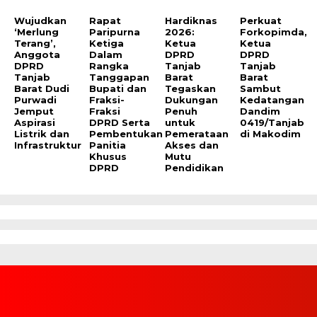
Wujudkan
Rapat
Hardiknas
Perkuat
‘Merlung
Paripurna
2026:
Forkopimda,
Terang’,
Ketiga
Ketua
Ketua
Anggota
Dalam
DPRD
DPRD
DPRD
Rangka
Tanjab
Tanjab
Tanjab
Tanggapan
Barat
Barat
Barat Dudi
Bupati dan
Tegaskan
Sambut
Purwadi
Fraksi-
Dukungan
Kedatangan
Jemput
Fraksi
Penuh
Dandim
Aspirasi
DPRD Serta
untuk
0419/Tanjab
Listrik dan
Pembentukan
Pemerataan
di Makodim
Infrastruktur
Panitia
Akses dan
Khusus
Mutu
DPRD
Pendidikan