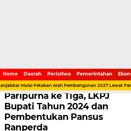
Home /
DPRD
Home
Daerah
Peristiwa
Pemerintahan
Ekon
Rabu, 9 April 2025 - 08:28 WIB
DPRD Tanjabbar Gelar
jabbar Mulai Petakan Arah Pembangunan 2027 Lewat Pari
Paripurna ke Tiga, LKPJ
Bupati Tahun 2024 dan
Pembentukan Pansus
Ranperda