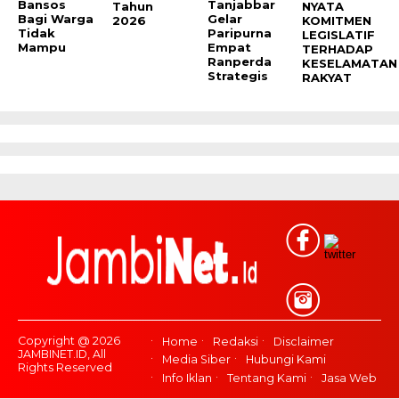
Bansos
Tanjabbar
Tahun
NYATA
Bagi Warga
Gelar
2026
KOMITMEN
Tidak
Paripurna
LEGISLATIF
Mampu
Empat
TERHADAP
Ranperda
KESELAMATAN
Strategis
RAKYAT
Copyright @ 2026
Home
Redaksi
Disclaimer
JAMBINET.ID, All
Media Siber
Hubungi Kami
Rights Reserved
Info Iklan
Tentang Kami
Jasa Web