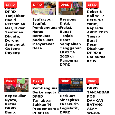
DPRD
DPRD
DPRD
DPRD
Ketua
Cetak
DPRD
Rekor 8
Tanjabbar
Kali WTP
Syufrayogi
Respons
Hadiri
Berturut-
Syaiful:
Kritik
Peresmian
turut,
Pembangunan
Fraksi,
Masjid dan
Raperda
Harus
Bupati
Santunan
APBD 2025
Bermuara
Tanjab
Dhuafa,
Tanjab
pada Suara
Barat
Dorong
Barat
Masyarakat
Sampaikan
Semangat
Resmi
Desa
Tanggapan
Gotong
Disahkan
LKPJ TA
Royong
DPRD di
2025 di
Paripurna
Paripurna
Ke IV
DPRD
DPRD
DPRD
DPRD
DPRD
Demi
KETUA
Pembangunan
DPRD
Berkelanjutan:
TANJABBAR:
Kepedulian
Perkuat
DPRD
POS
Nyata,
Sinergitas
Tanjabbar
DAMKAR
Ketua
Eksekutif-
Sahkan 14
BATANG
DPRD
Legislatif,
Propemperda
ASAM
Bantu
DPRD
Prioritas
WUJUD