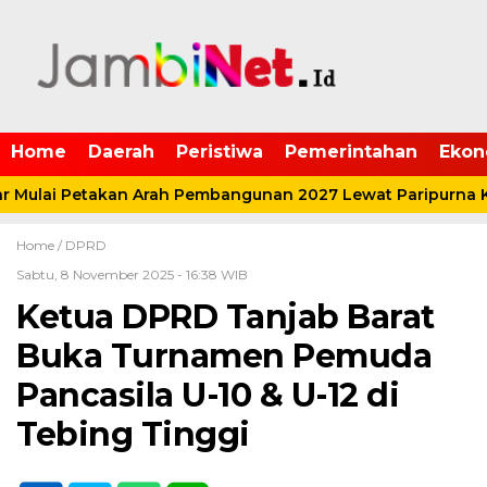
Home
Daerah
Peristiwa
Pemerintahan
Ekon
Mulai Petakan Arah Pembangunan 2027 Lewat Paripurna K
Home /
DPRD
Sabtu, 8 November 2025 - 16:38 WIB
Ketua DPRD Tanjab Barat
Buka Turnamen Pemuda
Pancasila U-10 & U-12 di
Tebing Tinggi