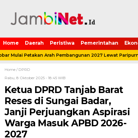
Home
Daerah
Peristiwa
Pemerintahan
Ekon
r Mulai Petakan Arah Pembangunan 2027 Lewat Paripurna
Home /
DPRD
Rabu, 8 Oktober 2025 - 18:45 WIB
Ketua DPRD Tanjab Barat
Reses di Sungai Badar,
Janji Perjuangkan Aspirasi
Warga Masuk APBD 2026-
2027