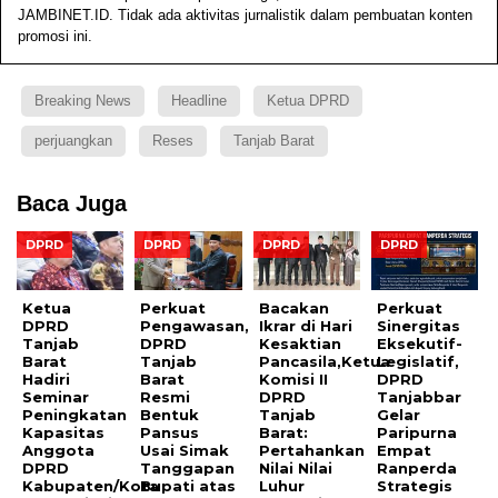
JAMBINET.ID. Tidak ada aktivitas jurnalistik dalam pembuatan konten
promosi ini.
Breaking News
Headline
Ketua DPRD
perjuangkan
Reses
Tanjab Barat
Baca Juga
DPRD
DPRD
DPRD
DPRD
Ketua
Perkuat
Bacakan
Perkuat
DPRD
Pengawasan,
Ikrar di Hari
Sinergitas
Tanjab
DPRD
Kesaktian
Eksekutif-
Barat
Tanjab
Pancasila,Ketua
Legislatif,
Hadiri
Barat
Komisi II
DPRD
Seminar
Resmi
DPRD
Tanjabbar
Peningkatan
Bentuk
Tanjab
Gelar
Kapasitas
Pansus
Barat:
Paripurna
Anggota
Usai Simak
Pertahankan
Empat
DPRD
Tanggapan
Nilai Nilai
Ranperda
Kabupaten/Kota
Bupati atas
Luhur
Strategis