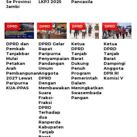
Se Provinsi
LKPJ 2025
Pancasila
Jambi
DPRD
DPRD
DPRD
DPRD
DPRD dan
DPRD Gelar
Ketua
Ketua
Pemkab
Rapat
DPRD
DPRD
Tanjabbar
Paripurna
Tanjab
Tanjab
Mulai
Penyampaian
Barat
Barat
Petakan
Pandangan
Dukung
Dampingi
Arah
Umum
Penuh
Anggota
Pembangunan
Anggota
Program
DPR RI
2027 Lewat
DPRD
Pemerintah
Komisi V
Paripurna
Dengan
Dalam
KUA-PPAS
Membawakan
Meningkatkan
Suara
Swasembada
Fraksi-
Pangan
Fraksi
DPRD
Terhadap
dua
Ranperda
Kabupaten
Tanjab
Barat