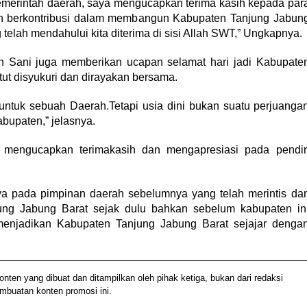
 pemerintah daerah, saya mengucapkan terima kasih kepada par
elah berkontribusi dalam membangun Kabupaten Tanjung Jabun
telah mendahului kita diterima di sisi Allah SWT,” Ungkapnya.
h Sani juga memberikan ucapan selamat hari jadi Kabupate
tut disyukuri dan dirayakan bersama.
 untuk sebuah Daerah.Tetapi usia dini bukan suatu perjuanga
bupaten,” jelasnya.
 mengucapkan terimakasih dan mengapresiasi pada pendir
nya pada pimpinan daerah sebelumnya yang telah merintis da
jung Jabung Barat sejak dulu bahkan sebelum kabupaten in
menjadikan Kabupaten Tanjung Jabung Barat sejajar denga
n yang dibuat dan ditampilkan oleh pihak ketiga, bukan dari redaksi
embuatan konten promosi ini.