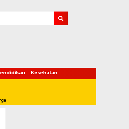
endidikan
Kesehatan
rga