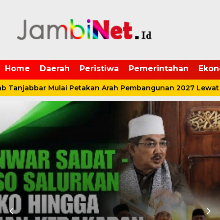
Home
Daerah
Peristiwa
Pemerintahan
Ekon
Tanjabbar Mulai Petakan Arah Pembangunan 2027 Lewat P