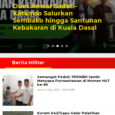
Duet Anwar Sadat –
Katamso Salurkan
Sembako hingga Santunan
Kebakaran di Kuala Dasal
Berita Militer
Semangat Peduli: PEPABRI Jambi
Menyapa Purnawirawan di Momen HUT
ke-65
Senin, 9 Sep 2024 - 19:54 WIB
Korem 042/Gapu Gelar Pelatihan