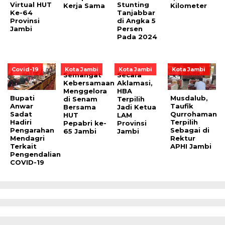
Virtual HUT
Stunting
Kerja Sama
Kilometer
Ke-64
Tanjabbar
Provinsi
di Angka 5
Jambi
Persen
Pada 2024
Covid-19
Kota Jambi
Kota Jambi
Kota Jambi
Semangat
Secara
Kebersamaan
Aklamasi,
Menggelora
HBA
Bupati
Musdalub,
di Senam
Terpilih
Anwar
Taufik
Bersama
Jadi Ketua
Sadat
Qurrohaman
HUT
LAM
Hadiri
Terpilih
Pepabri ke-
Provinsi
Pengarahan
Sebagai di
65 Jambi
Jambi
Mendagri
Rektur
Terkait
APHI Jambi
Pengendalian
COVID-19