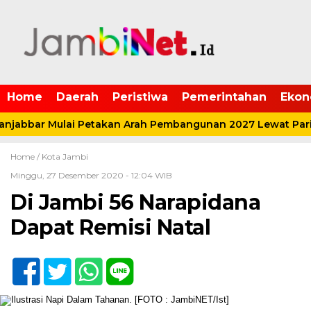
Home
Daerah
Peristiwa
Pemerintahan
Ekon
jabbar Mulai Petakan Arah Pembangunan 2027 Lewat Pari
Home /
Kota Jambi
Minggu, 27 Desember 2020 - 12:04 WIB
Di Jambi 56 Narapidana
Dapat Remisi Natal