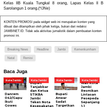
Kelas IIB Kuala Tungkal 8 orang, Lapas Kelas II B
Sarolangun 1 orang.(*/JNe)
KONTEN PROMOSI pada widget web ini merupakan konten yang
dibuat dan ditampilkan oleh pihak ketiga, bukan dari redaksi
JAMBINET.ID. Tidak ada aktivitas jurnalistik dalam pembuatan konten
promosi ini.
Breaking News
Headline
Jambi
Kemenkumham
Natal
Remisi
Baca Juga
Kota Jambi
Kota Jambi
Kota Jambi
Kota Jambi
Bupati
Wali Kota
Tanjabbar
Jambi
dan Ketua
Resmikan
Danrem
Bupati
STIKBA
Lintasan
042/Gapu
Anwar
Jambi
Pesepeda
Ikuti
Sadat
Teken Nota
Sepanjang
Gowes
Targetkan
Kesepakatan
1,1