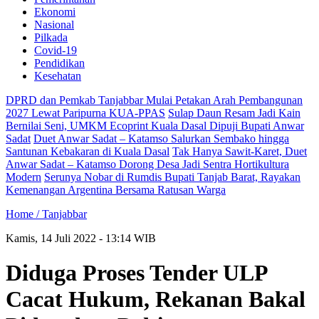
Ekonomi
Nasional
Pilkada
Covid-19
Pendidikan
Kesehatan
DPRD dan Pemkab Tanjabbar Mulai Petakan Arah Pembangunan
2027 Lewat Paripurna KUA-PPAS
Sulap Daun Resam Jadi Kain
Bernilai Seni, UMKM Ecoprint Kuala Dasal Dipuji Bupati Anwar
Sadat
Duet Anwar Sadat – Katamso Salurkan Sembako hingga
Santunan Kebakaran di Kuala Dasal
Tak Hanya Sawit-Karet, Duet
Anwar Sadat – Katamso Dorong Desa Jadi Sentra Hortikultura
Modern
Serunya Nobar di Rumdis Bupati Tanjab Barat, Rayakan
Kemenangan Argentina Bersama Ratusan Warga
Home /
Tanjabbar
Kamis, 14 Juli 2022 - 13:14 WIB
Diduga Proses Tender ULP
Cacat Hukum, Rekanan Bakal