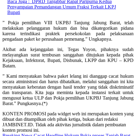
Baca Juga :
DPRD Tanjabbar Rapat Paripurna Kedua
Penyampaian Pemandangan Umum Fraksi Terkait LKPJ
Bupati
” Pokja pemilihan VIII UKPBJ Tanjung Jabung Barat, telah
melakukan pelanggaran hukum dan bisa dikategorikan pidana
karena terindikasi praktek persekokolan pada pelaksanaan
pengadaan paket ke perusahaan pemenang.” Ungkapnya.
Akibat ada kejanggalan ini, Tegas Yoyon, pihaknya sudah
melayangkan surat tembusan sanggahan ditujukan kepada pihak
Kejaksaan, Infektorat, Bupati, Disbunak, LKPP dan KPU – KPD
Batam.
” Kami menyatakan bahwa paket lelang ini dianggap cacat hukum
secara atministrasi dan harus dibatalkan, melalui sanggahan ini kita
menyatakan keberatan dengan hasil tender yang tidak diskriminatif
dan transparan. Kita juga meminta kepada instansi terkait untuk
mengusut ketua ULP dan Pokja pemilihan UKPBJ Tanjung Jabung
Barat.” Pungkasnya.(*)
KONTEN PROMOSI pada widget web ini merupakan konten yang
dibuat dan ditampilkan oleh pihak ketiga, bukan dari redaksi
JAMBINET.ID. Tidak ada aktivitas jurnalistik dalam pembuatan
konten promosi ini.
Breaking News
Cacat
Headline
Hukum
Pokja
proses
Tanjab Barat