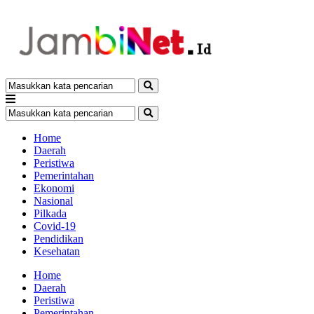
Home
Daerah
Peristiwa
Pemerintahan
Ekonomi
Nasional
Pilkada
Covid-19
Pendidikan
Kesehatan
Home
Daerah
Peristiwa
Pemerintahan