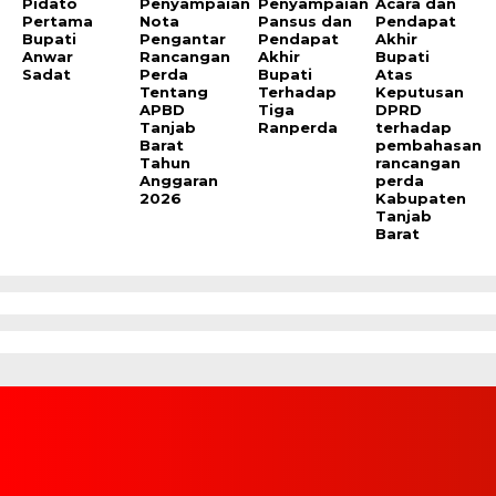
Pidato
Penyampaian
Penyampaian
Acara dan
Pertama
Nota
Pansus dan
Pendapat
Bupati
Pengantar
Pendapat
Akhir
Anwar
Rancangan
Akhir
Bupati
Sadat
Perda
Bupati
Atas
Tentang
Terhadap
Keputusan
APBD
Tiga
DPRD
Tanjab
Ranperda
terhadap
Barat
pembahasan
Tahun
rancangan
Anggaran
perda
2026
Kabupaten
Tanjab
Barat