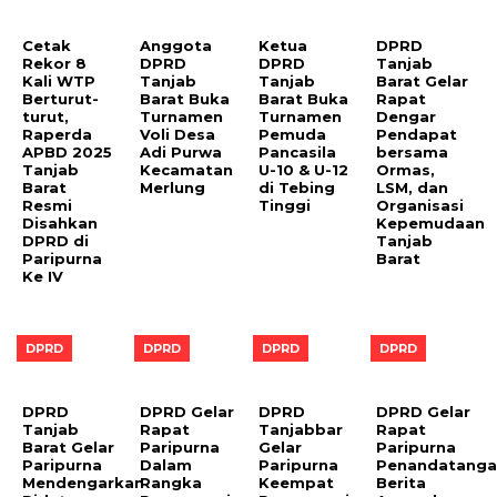
Cetak
Anggota
Ketua
DPRD
Rekor 8
DPRD
DPRD
Tanjab
Kali WTP
Tanjab
Tanjab
Barat Gelar
Berturut-
Barat Buka
Barat Buka
Rapat
turut,
Turnamen
Turnamen
Dengar
Raperda
Voli Desa
Pemuda
Pendapat
APBD 2025
Adi Purwa
Pancasila
bersama
Tanjab
Kecamatan
U-10 & U-12
Ormas,
Barat
Merlung
di Tebing
LSM, dan
Resmi
Tinggi
Organisasi
Disahkan
Kepemudaan
DPRD di
Tanjab
Paripurna
Barat
Ke IV
DPRD
DPRD
DPRD
DPRD
DPRD
DPRD Gelar
DPRD
DPRD Gelar
Tanjab
Rapat
Tanjabbar
Rapat
Barat Gelar
Paripurna
Gelar
Paripurna
Paripurna
Dalam
Paripurna
Penandatanga
Mendengarkan
Rangka
Keempat
Berita