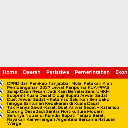
Home /
DPRD
Home
Daerah
Peristiwa
Pemerintahan
Ekon
Senin, 17 November 2025 - 11:12 WIB
Ketua DPRD Tanjab Barat
DPRD dan Pemkab Tanjabbar Mulai Petakan Arah
Pembangunan 2027 Lewat Paripurna KUA-PPAS
Hamdani Tegaskan
Sulap Daun Resam Jadi Kain Bernilai Seni, UMKM
Ecoprint Kuala Dasal Dipuji Bupati Anwar Sadat
Duet Anwar Sadat – Katamso Salurkan Sembako
Komitmen Legislatif di
hingga Santunan Kebakaran di Kuala Dasal
Tak Hanya Sawit-Karet, Duet Anwar Sadat – Katamso
HKN ke-61
Dorong Desa Jadi Sentra Hortikultura Modern
Serunya Nobar di Rumdis Bupati Tanjab Barat,
Rayakan Kemenangan Argentina Bersama Ratusan
Warga