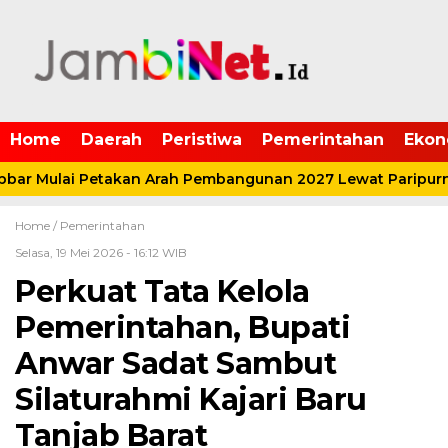
Home
Daerah
Peristiwa
Pemerintahan
Ekon
r Mulai Petakan Arah Pembangunan 2027 Lewat Paripurna
Home /
Pemerintahan
Selasa, 19 Mei 2026 - 16:12 WIB
Perkuat Tata Kelola
Pemerintahan, Bupati
Anwar Sadat Sambut
Silaturahmi Kajari Baru
Tanjab Barat