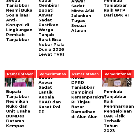
Sekda
Kabar
Pemkab
Anwar
Tanjabbar
Gembira!
Tanjabbar
Sadat
Resmi Buka
Bupati
Raih WTP
Minta ASN
Sosialisasi
Anwar
Dari BPK RI
Jalankan
Anti-
Sadat
Tugas
Korupsi di
Pastikan
Sesuai
Lingkungan
Warga
Aturan
Pemkab
Tanjab
Tanjabbar
Barat Bisa
Nobar Piala
Dunia 2026
Lewat TVRI
Pemerintahan
Pemerintahan
Pemerintahan
Pemerintahan
Bupati
Ketua
Anwar
DPRD
Sadat
Tanjabbar
Bupati
Pemkab
Lantik
Dampingi
Tanjabbar
Tanjabbar
Kepala
Kemenparekraf
Resmikan
Raih
BKAD dan
RI Tinjau
Ruko dan
Penghargaan
Kasat Pol
Bazar
Unit Usaha
Pengelolaan
PP
Ramadhan
BUMDes
DAK Fisik
di Alun Alun
Dataran
Terbaik
Kempas
Tahun
2023