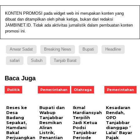
KONTEN PROMOSI pada widget web ini merupakan konten yang
dibuat dan ditampilkan oleh pihak ketiga, bukan dari redaksi
JAMBINET.ID. Tidak ada aktivitas jurnalistik dalam pembuatan konten
promosi ini.
Anwar Sadat
Breaking News
Bupati
Headline
safari
Subuh
Tanjab Barat
Baca Juga
Politik
Pemerintahan
Olahraga
Pemerintahan
Reses ke
Bupati dan
Ikmal
Kesadaran
Desa
Wabup
Mardiansyah
Rendah,
Badang
Tanjabbar
Terpilih
OPD
Sepakat,
Resmikan
Jadi Ketua
Tanjabbar
Hamdani
Aliran
Podsi
dianggap ‘
Bakal
Listrik,
Tanjabbar
Lalai’ Bayar
Perjuangkan
Penantian
Periode
Pajak