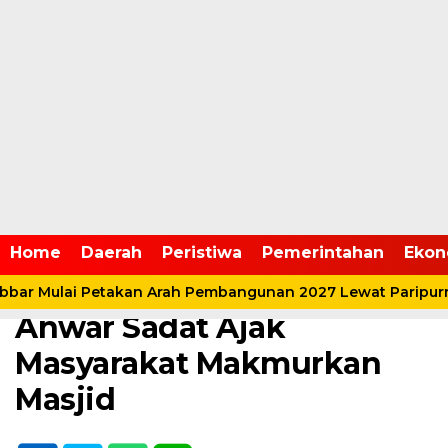
Home /
Pemerintahan
/
Tanjabbar
Home
Daerah
Peristiwa
Pemerintahan
Ekon
Sabtu, 6 Juli 2024 - 09:54 WIB
Safari Subuh, Bupati
ar Mulai Petakan Arah Pembangunan 2027 Lewat Paripurn
Anwar Sadat Ajak
Masyarakat Makmurkan
Masjid