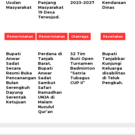
Usulan
Panjang
2023-2027
Kendaraan
Masyarakat
Masyarakat
Dinas
19 Desa
Terwujud.
Pemerintahan
Pemerintahan
Olahraga
Kesehatan
Bupati
Perdana di
32 Tim
Bupati
Anwar
Tanjab
Ikuti Open
Tanjabbar
Sadat
Barat,
Turnamen
Kunjungi
Secara
Bupati
Badminton
Keluarga
Resmi Buka
Anwar
“Satria
disabilitas
Pencanangan
Sadat
Tubagus
di Teluk
Bulan
Sambut
CUP II”
Pengkah.
Serengkuh
Safari
Dayung
Ramadhan
Serentak
UNJA di
Ketujuan
Malam
Nuzulul
Qur’an