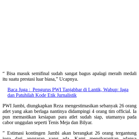
“ Bisa masuk semifinal sudah sangat bagus apalagi meraih medali
itu suatu prestasi luar biasa,” Ucapnya.
Baca Juga :
Pengurus PWI Tanjabbar di Lantik, Wabup: Jaga
dan Patuhilah Kode Etik Jurnalistik
PWI Jambi, diungkapkan Reza mengestimasikan sebanyak 26 orang
atlet yang akan berlaga nantinya didampingi 4 orang tim official. Ia
pun memastikan kesiapan para atlet sudah siap, utamanya pada
cabor unggulan seperti Tenis Meja dan Bilyar.
” Estimasi kontingen Jambi akan berangkat 26 orang tergantung
juga dari anggaran yang ada. Kami mengharapkan adanya