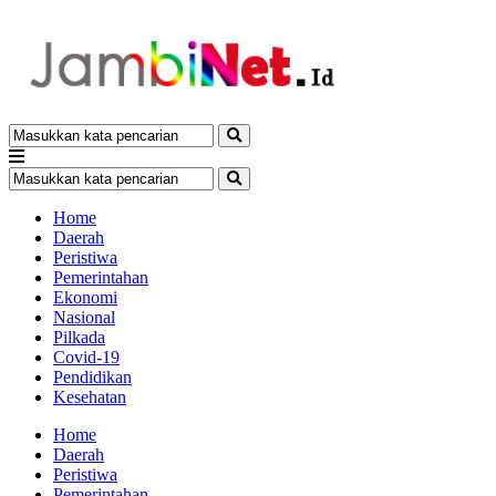
Home
Daerah
Peristiwa
Pemerintahan
Ekonomi
Nasional
Pilkada
Covid-19
Pendidikan
Kesehatan
Home
Daerah
Peristiwa
Pemerintahan