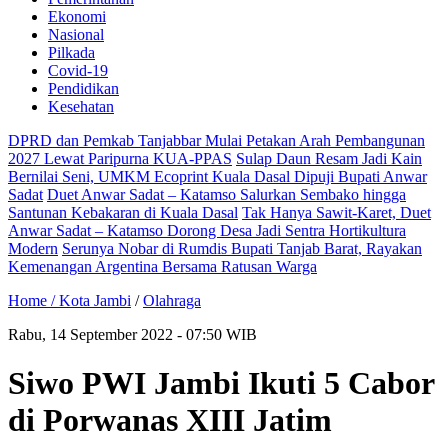
Ekonomi
Nasional
Pilkada
Covid-19
Pendidikan
Kesehatan
DPRD dan Pemkab Tanjabbar Mulai Petakan Arah Pembangunan
2027 Lewat Paripurna KUA-PPAS
Sulap Daun Resam Jadi Kain
Bernilai Seni, UMKM Ecoprint Kuala Dasal Dipuji Bupati Anwar
Sadat
Duet Anwar Sadat – Katamso Salurkan Sembako hingga
Santunan Kebakaran di Kuala Dasal
Tak Hanya Sawit-Karet, Duet
Anwar Sadat – Katamso Dorong Desa Jadi Sentra Hortikultura
Modern
Serunya Nobar di Rumdis Bupati Tanjab Barat, Rayakan
Kemenangan Argentina Bersama Ratusan Warga
Home /
Kota Jambi
/
Olahraga
Rabu, 14 September 2022 - 07:50 WIB
Siwo PWI Jambi Ikuti 5 Cabor
di Porwanas XIII Jatim