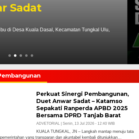
n kerja Bupati Tanjung Jabung Barat, Drs. H. Anwar
Pembangunan
Perkuat Sinergi Pembangunan,
Duet Anwar Sadat – Katamso
Sepakati Ranperda APBD 2025
Bersama DPRD Tanjab Barat
ADVETORIAL |
Senin, 13 Jul 2026 - 12:40 WIB
KUALA TUNGKAL, JN – Langkah mantap menuju tata
 pemerintahan yang transparan dan akuntabel kembali ditunjukkan…