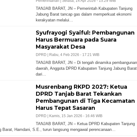
Pemerintahan |
Selasa, 14 Apr 2026 - 15:29 WIB
TANJAB BARAT, JN – Pemerintah Kabupaten Tanjung
Jabung Barat tancap gas dalam memperkuat ekonomi
kerakyatan melalui…
Syufrayogi Syaiful: Pembangunan
Harus Bermuara pada Suara
Masyarakat Desa
DPRD |
Rabu, 4 Feb 2026 - 17:21 WIB
TANJAB BARAT, JN – Di tengah dinamika pembangunan
daerah, Anggota DPRD Kabupaten Tanjung Jabung Barat
dari…
Musrenbang RKPD 2027: Ketua
DPRD Tanjab Barat Tekankan
Pembangunan di Tiga Kecamatan
Harus Tepat Sasaran
DPRD |
Kamis, 15 Jan 2026 - 16:46 WIB
TANJAB BARAT, JN – Ketua DPRD Kabupaten Tanjung
 Barat, Hamdani, S.E., turun langsung mengawal perencanaan…