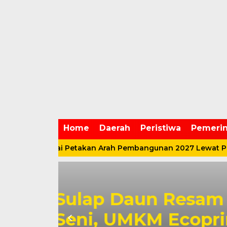
Home
Daerah
Peristiwa
Pemerin
bar Mulai Petakan Arah Pembangunan 2027 Lewat Paripur
i
Duet Anwar Sad
Sembako hingg