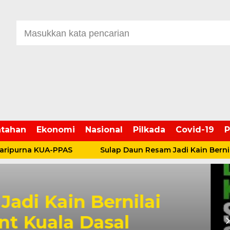
tahan
Ekonomi
Nasional
Pilkada
Covid-19
P
na KUA-PPAS
Sulap Daun Resam Jadi Kain Bernilai Sen
at – Katamso Salurkan
a Santunan Kebakaran