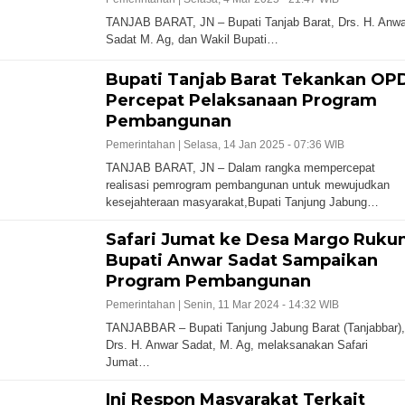
TANJAB BARAT, JN – Bupati Tanjab Barat, Drs. H. Anwa
Sadat M. Ag, dan Wakil Bupati…
Bupati Tanjab Barat Tekankan OP
Percepat Pelaksanaan Program
Pembangunan
Pemerintahan |
Selasa, 14 Jan 2025 - 07:36 WIB
TANJAB BARAT, JN – Dalam rangka mempercepat
realisasi pemrogram pembangunan untuk mewujudkan
kesejahteraan masyarakat,Bupati Tanjung Jabung…
Safari Jumat ke Desa Margo Rukun
Bupati Anwar Sadat Sampaikan
Program Pembangunan
Pemerintahan |
Senin, 11 Mar 2024 - 14:32 WIB
TANJABBAR – Bupati Tanjung Jabung Barat (Tanjabbar),
Drs. H. Anwar Sadat, M. Ag, melaksanakan Safari
Jumat…
Ini Respon Masyarakat Terkait