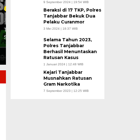
9 September 2024 | 19:54 WIB
Sentra Hortikultura 
Beraksi di 17 TKP, Polres
Tanjabbar Bekuk Dua
Jumat, 17 Jul 2026 - 14:26 WIB
Pelaku Curanmor
3 Mei 2024 | 18:37 WIB
TUNGKAL ULU, JN – Wajah sektor pertanian di Kabu
bergeser ke…
Selama Tahun 2023,
Polres Tanjabbar
Berhasil Menuntaskan
Ratusan Kasus
1 Januari 2024 | 12:48 WIB
Kejari Tanjabbar
Musnahkan Ratusan
Gram Narkotika
7 September 2023 | 12:25 WIB