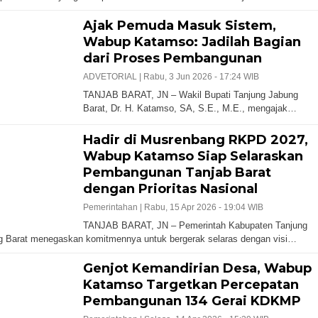
Ajak Pemuda Masuk Sistem,
Wabup Katamso: Jadilah Bagian
dari Proses Pembangunan
ADVETORIAL |
Rabu, 3 Jun 2026 - 17:24 WIB
TANJAB BARAT, JN – Wakil Bupati Tanjung Jabung
Barat, Dr. H. Katamso, SA, S.E., M.E., mengajak…
Hadir di Musrenbang RKPD 2027,
Wabup Katamso Siap Selaraskan
Pembangunan Tanjab Barat
dengan Prioritas Nasional
Pemerintahan |
Rabu, 15 Apr 2026 - 19:04 WIB
TANJAB BARAT, JN – Pemerintah Kabupaten Tanjung
g Barat menegaskan komitmennya untuk bergerak selaras dengan visi…
Genjot Kemandirian Desa, Wabup
Katamso Targetkan Percepatan
Pembangunan 134 Gerai KDKMP