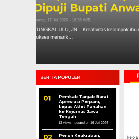
di Kuala Dasal
Jumat, 17 Jul 2026 - 15:08 WIB
kal Ulu,
TUNGKAL ULU, JN – Rangkaian kunjunga
Sadat, M.Ag.,…
BERITA POPULER
Pemkab Tanjab Barat
Apresiasi Perpani,
Lepas Atlet Panahan
ke Kejurnas Jawa
Tengah
13 views
|
posted on 16 Juli 2026
Penuh Keakraban,
kelola