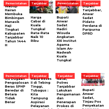
Pemerintahan
Tanjabbar
Pemerintahan
Tanjabbar
Wabup
Bupati
Hairan
Tanjabbar,
Membuka
Anwar
Harga
Bupati
Bimbingan
Sadat
Cabai di
Anwar
Manasik
Pidato
Kuala
Sadat
Haji
Perdana di
Tungkal
Hadiri
Tingkat
Paripurna
Rata-Rata
Wisuda
Kabupaten
DPRD
Naik 10
Angkatan
Tanjabbar
Ribu
XXI Institut
Tahun 1444
Agama
H
Islam An-
Nadwah
Kuala
Tungkal
Pemerintahan
Tanjabbar
Tanjabbar
Tanjabbar
Isu Dugaan
Masa Reses
Natal,
Pengoplosan
II di Tebing
Polres
Beras SPHP
Tinggi,
Tanjabbar
Bupati
Beredar di
Tubagus :
Lakukan
Anwar
Betara
Kita
Pengamanan
Sadat,
Tidak
Tampung
dan
Tinjau Pos
Benar
Aspirasi
Penerapan
Penyekatan
Pelayanan
Prokes di