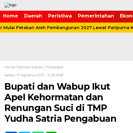
Home
Daerah
Peristiwa
Pemerintahan
Ekon
Mulai Petakan Arah Pembangunan 2027 Lewat Paripurna K
Home /
Pemerintahan
/
Tanjabbar
Selasa, 17 Agustus 2021 - 12:55 WIB
Bupati dan Wabup Ikut
Apel Kehormatan dan
Renungan Suci di TMP
Yudha Satria Pengabuan