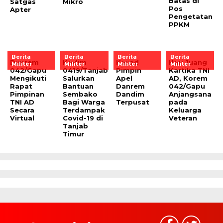
Batas di
Satgas
Mikro
Pos
Apter
Pengetatan
PPKM
Berita
Berita
Berita
Berita
Danrem
Kodim
Kasad
Hari Juang
Militer
Militer
Militer
Militer
042/Gapu
0419/Tanjab
Pimpin
Kartika TNI
Mengikuti
Salurkan
Apel
AD, Korem
Rapat
Bantuan
Danrem
042/Gapu
Pimpinan
Sembako
Dandim
Anjangsana
TNI AD
Bagi Warga
Terpusat
pada
Secara
Terdampak
Keluarga
Virtual
Covid-19 di
Veteran
Tanjab
Timur