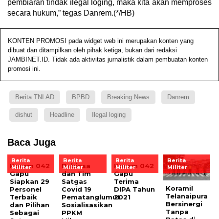
pembiaran tindak ilegal loging, maka kita akan memproses
secara hukum,” tegas Danrem.(*/HB)
KONTEN PROMOSI pada widget web ini merupakan konten yang
dibuat dan ditampilkan oleh pihak ketiga, bukan dari redaksi
JAMBINET.ID. Tidak ada aktivitas jurnalistik dalam pembuatan konten
promosi ini.
Berita TNI AD
BPBD
Breaking News
Danrem
dishut
Headline
Ilegal loging
Baca Juga
Berita
Berita
Berita
Berita
Korem 042
Babinsa
Korem 042
Militer
Militer
Militer
Militer
Gapu
dan Tim
Gapu
Siapkan 29
Satgas
Terima
Koramil
Personel
Covid 19
DIPA Tahun
Telanaipura
Terbaik
Pematanglumut
2021
Bersinergi
dan Pilihan
Sosialisasikan
Tanpa
Sebagai
PPKM