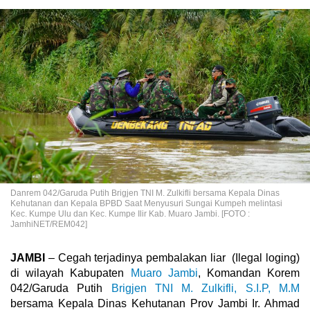
Danrem 042/Garuda Putih Brigjen TNI M. Zulkifli bersama Kepala Dinas
Kehutanan dan Kepala BPBD Saat Menyusuri Sungai Kumpeh melintasi
Kec. Kumpe Ulu dan Kec. Kumpe Ilir Kab. Muaro Jambi. [FOTO :
JamhiNET/REM042]
JAMBI
– Cegah terjadinya pembalakan liar (Ilegal loging)
di wilayah Kabupaten
Muaro Jambi
, Komandan Korem
042/Garuda Putih
Brigjen TNI M. Zulkifli, S.I.P, M.M
bersama Kepala Dinas Kehutanan Prov Jambi Ir. Ahmad