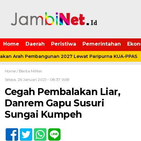
Home
Daerah
Peristiwa
Pemerintahan
Ekon
kan Arah Pembangunan 2027 Lewat Paripurna KUA-PPAS
Home /
Berita Militer
Selasa, 26 Januari 2021 - 08:37 WIB
Cegah Pembalakan Liar,
Danrem Gapu Susuri
Sungai Kumpeh