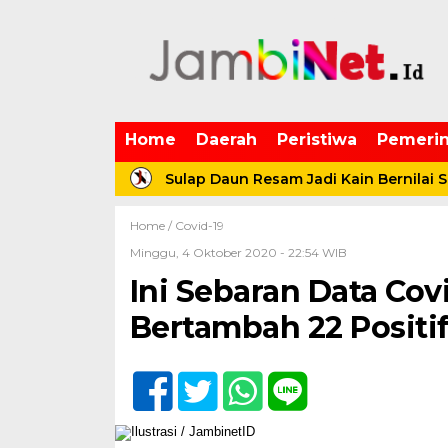
Home
Daerah
Peristiwa
Pemerin
 KUA-PPAS
Sulap Daun Resam Jadi Kain Bernilai Seni,
Home /
Covid-19
Minggu, 4 Oktober 2020 - 22:54 WIB
Ini Sebaran Data Co
Bertambah 22 Positi