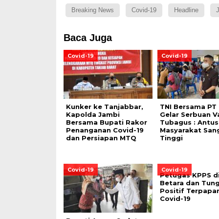
Breaking News
Covid-19
Headline
Baca Juga
Covid-19
Covid-19
Kunker ke Tanjabbar,
TNI Bersama PT 
Kapolda Jambi
Gelar Serbuan V
Bersama Bupati Rakor
Tubagus : Antus
Penanganan Covid-19
Masyarakat San
dan Persiapan MTQ
Tinggi
Covid-19
Covid-19
Petugas KPPS di
Betara dan Tungk
Positif Terpapa
Covid-19