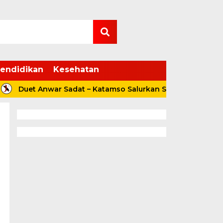
endidikan
Kesehatan
Duet Anwar Sadat – Katamso Salurkan Sembako hingga San