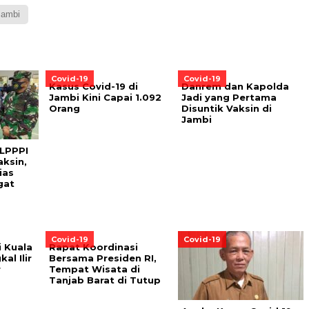
Jambi
Covid-19
Covid-19
Kasus Covid-19 di
Danrem dan Kapolda
Jambi Kini Capai 1.092
Jadi yang Pertama
Orang
Disuntik Vaksin di
Jambi
LPPPI
aksin,
ias
gat
Covid-19
Covid-19
 Kuala
Rapat Koordinasi
al Ilir
Bersama Presiden RI,
r
Tempat Wisata di
Tanjab Barat di Tutup