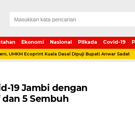
tahan
Ekonomi
Nasional
Pilkada
Covid-19
P
 UMKM Ecoprint Kuala Dasal Dipuji Bupati Anwar Sadat
vid-19 Jambi dengan
f dan 5 Sembuh