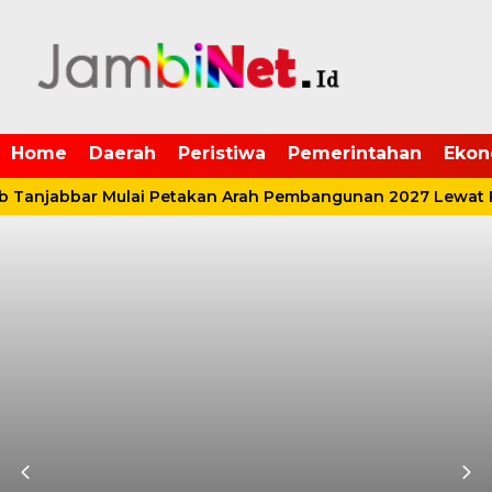
Home
Daerah
Peristiwa
Pemerintahan
Ekon
anjabbar Mulai Petakan Arah Pembangunan 2027 Lewat P