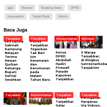
ajak
Booster
Breaking News
DPRD
masyarakat
Tanjab Barat
Vaksin
Baca Juga
Tanjabbar
Tanjabbar
Pemerintahan
Kriminal
LKS Lansia
Polres
Sakinah
Tanjabbar
Kampung
Tegaskan
Ketua
3 Warga
Nelayan
Tak Beri
DPRD
Tanjabbar,
Terima
Izin
Abdullah
di Ringkus
Hewan
Keramaian
Hadiri
Satresnarkob
Qurban
dan
Firewell
Tanjabtim
Keluarga
Kerumunan
Parade
Bupati
pada
Kapolres
Safrial
Malam
Tanjabbar
Serahkan
Tahun Baru
Tanjabbar
Pemerintahan
Tanjabbar
Tanjabbar
Polres
Peringatan
Tanjabbar
Harganas
Gelar
Via Vidcon,