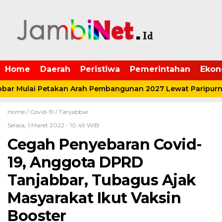
Home
Daerah
Peristiwa
Pemerintahan
Ekon
r Mulai Petakan Arah Pembangunan 2027 Lewat Paripurna
Home /
Covid-19
/
Tanjabbar
Selasa, 1 Maret 2022 - 10:49 WIB
Cegah Penyebaran Covid-
19, Anggota DPRD
Tanjabbar, Tubagus Ajak
Masyarakat Ikut Vaksin
Booster