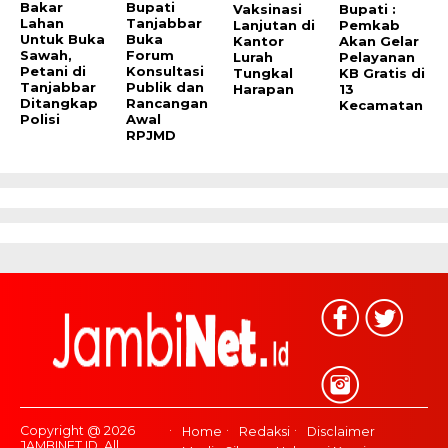
Bakar
Bupati
Vaksinasi
Bupati :
Lahan
Tanjabbar
Lanjutan di
Pemkab
Untuk Buka
Buka
Kantor
Akan Gelar
Sawah,
Forum
Lurah
Pelayanan
Petani di
Konsultasi
Tungkal
KB Gratis di
Tanjabbar
Publik dan
Harapan
13
Ditangkap
Rancangan
Kecamatan
Polisi
Awal
RPJMD
Copyright @ 2026
Home
Redaksi
Disclaimer
JAMBINET.ID, All