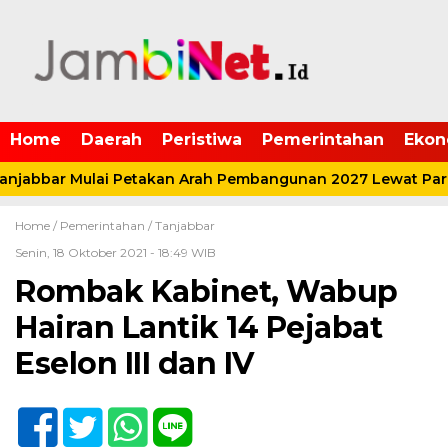
Home
Daerah
Peristiwa
Pemerintahan
Ekon
jabbar Mulai Petakan Arah Pembangunan 2027 Lewat Pari
Home /
Pemerintahan
/
Tanjabbar
Senin, 18 Oktober 2021 - 18:49 WIB
Rombak Kabinet, Wabup
Hairan Lantik 14 Pejabat
Eselon III dan IV