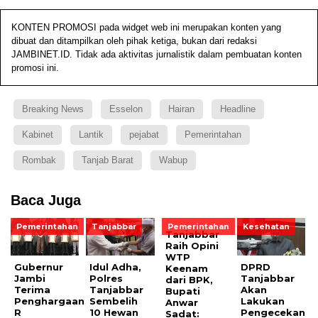
KONTEN PROMOSI pada widget web ini merupakan konten yang
dibuat dan ditampilkan oleh pihak ketiga, bukan dari redaksi
JAMBINET.ID. Tidak ada aktivitas jurnalistik dalam pembuatan konten
promosi ini.
Breaking News
Esselon
Hairan
Headline
Kabinet
Lantik
pejabat
Pemerintahan
Rombak
Tanjab Barat
Wabup
Baca Juga
Pemerintahan
Tanjabbar
Pemerintahan
Kesehatan
Tanjabbar
Raih Opini
WTP
Gubernur
Idul Adha,
DPRD
Keenam
Jambi
Polres
Tanjabbar
dari BPK,
Terima
Tanjabbar
Akan
Bupati
Penghargaan
Sembelih
Lakukan
Anwar
R
10 Hewan
Pengecekan
Sadat: