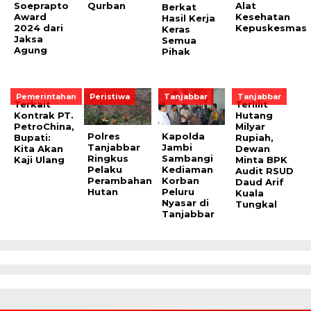
Soeprapto
Qurban
Alat
Berkat
Award
Kesehatan
Hasil Kerja
2024 dari
Kepuskesmas
Keras
Jaksa
Semua
Agung
Pihak
Pemerintahan
Peristiwa
Tanjabbar
Tanjabbar
Terkait
Terlilit
Kontrak PT.
Hutang
PetroChina,
Milyar
Polres
Kapolda
Bupati:
Rupiah,
Tanjabbar
Jambi
Kita Akan
Dewan
Ringkus
Sambangi
Kaji Ulang
Minta BPK
Pelaku
Kediaman
Audit RSUD
Perambahan
Korban
Daud Arif
Hutan
Peluru
Kuala
Nyasar di
Tungkal
Tanjabbar