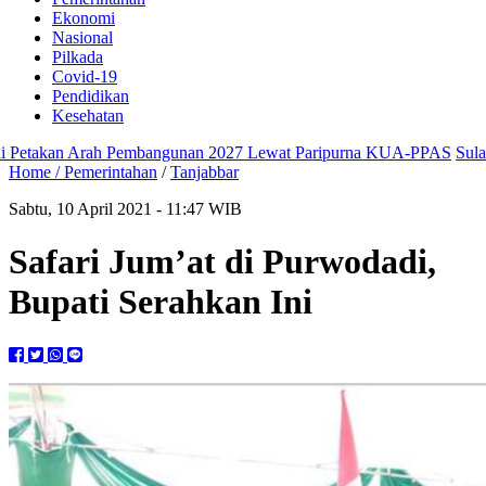
Ekonomi
Nasional
Pilkada
Covid-19
Pendidikan
Kesehatan
takan Arah Pembangunan 2027 Lewat Paripurna KUA-PPAS
Sulap Da
Home /
Pemerintahan
/
Tanjabbar
Sabtu, 10 April 2021 - 11:47 WIB
Safari Jum’at di Purwodadi,
Bupati Serahkan Ini