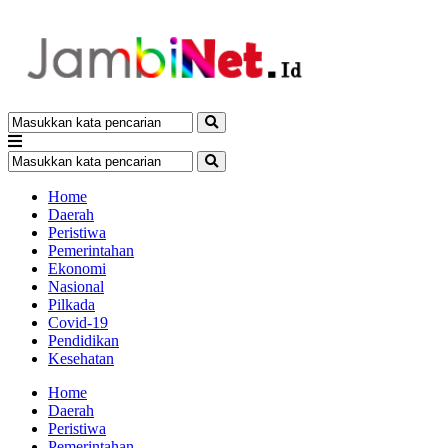
Home
Daerah
Peristiwa
Pemerintahan
Ekonomi
Nasional
Pilkada
Covid-19
Pendidikan
Kesehatan
Home
Daerah
Peristiwa
Pemerintahan