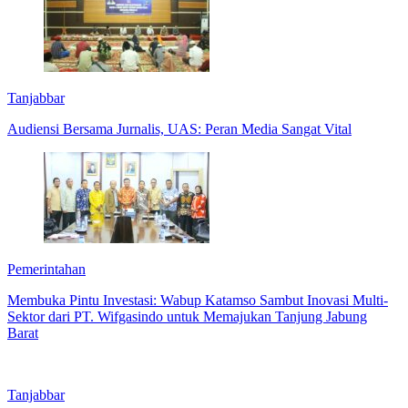
Tanjabbar
Audiensi Bersama Jurnalis, UAS: Peran Media Sangat Vital
Pemerintahan
Membuka Pintu Investasi: Wabup Katamso Sambut Inovasi Multi-
Sektor dari PT. Wifgasindo untuk Memajukan Tanjung Jabung
Barat
Tanjabbar