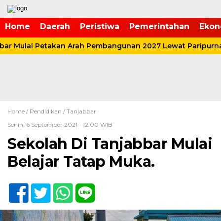
Home
Daerah
Peristiwa
Pemerintahan
Ekon
r Mulai Petakan Arah Pembangunan 2027 Lewat Paripurna
Home /
Pendidikan
/
Tanjabbar
Senin, 6 September 2021 - 12:00 WIB
Sekolah Di Tanjabbar Mulai
Belajar Tatap Muka.