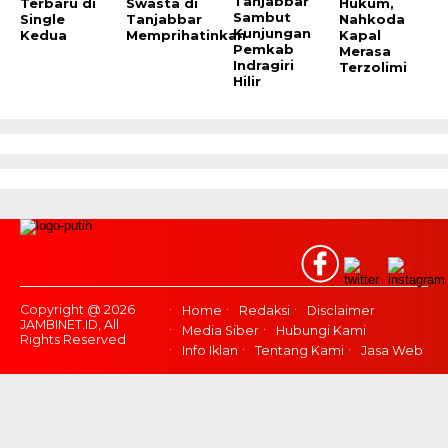
Tanjabbar
Terbaru di
Swasta di
Hukum,
Sambut
Single
Tanjabbar
Nahkoda
Kunjungan
Kedua
Memprihatinkan
Kapal
Pemkab
Merasa
Indragiri
Terzolimi
Hilir
Copyright @ 2026
Home
Redaksi
Disclaimer
JAMBINET.ID, All
Media Siber
Hubungi Kami
Rights Reserved
Info Iklan
Tentang Kami
Jasa Web