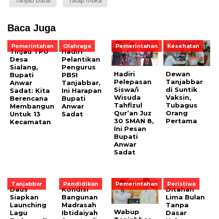
Tanjab Barat
Tatap muka
Baca Juga
Pemerintahan
Olahraga
Pemerintahan
Kesehatan
Tinjau TPU
Hadiri
Desa
Pelantikan
Sialang,
Pengurus
Hadiri
Dewan
Bupati
PBSI
Pelepasan
Tanjabbar
Anwar
Tanjabbar,
Siswa/i
di Suntik
Sadat: Kita
Ini Harapan
Wisuda
Vaksin,
Berencana
Bupati
Tahfizul
Tubagus
Membangun
Anwar
Qur’an Juz
Orang
Untuk 13
Sadat
30 SMAN 8,
Pertama
Kecamatan
Ini Pesan
Bupati
Anwar
Sadat
Tanjabbar
Pendidikan
Pemerintahan
Peristiwa
Daus
Kondisi
Ditahan
Siapkan
Bangunan
Lima Bulan
Launching
Madrasah
Tanpa
Wabup
Lagu
Ibtidaiyah
Dasar