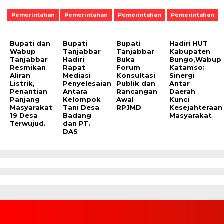
Pemerintahan
Pemerintahan
Pemerintahan
Pemerintahan
Bupati dan
Bupati
Bupati
Hadiri HUT
Wabup
Tanjabbar
Tanjabbar
Kabupaten
Tanjabbar
Hadiri
Buka
Bungo,Wabup
Resmikan
Rapat
Forum
Katamso:
Aliran
Mediasi
Konsultasi
Sinergi
Listrik,
Penyelesaian
Publik dan
Antar
Penantian
Antara
Rancangan
Daerah
Panjang
Kelompok
Awal
Kunci
Masyarakat
Tani Desa
RPJMD
Kesejahteraan
19 Desa
Badang
Masyarakat
Terwujud.
dan PT.
DAS