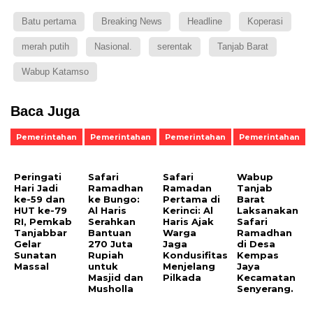
Batu pertama
Breaking News
Headline
Koperasi
merah putih
Nasional.
serentak
Tanjab Barat
Wabup Katamso
Baca Juga
Pemerintahan
Pemerintahan
Pemerintahan
Pemerintahan
Peringati
Safari
Safari
Wabup
Hari Jadi
Ramadhan
Ramadan
Tanjab
ke-59 dan
ke Bungo:
Pertama di
Barat
HUT ke-79
Al Haris
Kerinci: Al
Laksanakan
RI, Pemkab
Serahkan
Haris Ajak
Safari
Tanjabbar
Bantuan
Warga
Ramadhan
Gelar
270 Juta
Jaga
di Desa
Sunatan
Rupiah
Kondusifitas
Kempas
Massal
untuk
Menjelang
Jaya
Masjid dan
Pilkada
Kecamatan
Musholla
Senyerang.