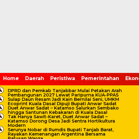
Home /
Pemerintahan
Home
Daerah
Peristiwa
Pemerintahan
Ekon
Jumat, 17 Oktober 2025 - 15:46 WIB
Wabup Katamso Pimpin
DPRD dan Pemkab Tanjabbar Mulai Petakan Arah
Pembangunan 2027 Lewat Paripurna KUA-PPAS
Peletakan Batu Pertama
Sulap Daun Resam Jadi Kain Bernilai Seni, UMKM
Ecoprint Kuala Dasal Dipuji Bupati Anwar Sadat
Duet Anwar Sadat – Katamso Salurkan Sembako
Koperasi Merah Putih di
hingga Santunan Kebakaran di Kuala Dasal
Tak Hanya Sawit-Karet, Duet Anwar Sadat –
Betara, Tandai Dimulainya
Katamso Dorong Desa Jadi Sentra Hortikultura
Modern
Serunya Nobar di Rumdis Bupati Tanjab Barat,
80.000 Titik Pembangunan
Rayakan Kemenangan Argentina Bersama
Ratusan Warga