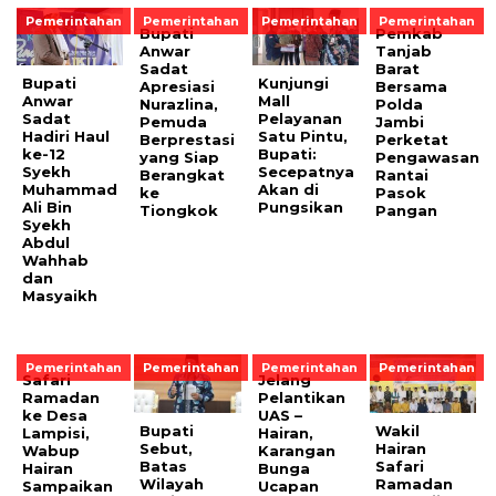
Pemerintahan
Pemerintahan
Pemerintahan
Pemerintahan
Bupati
Pemkab
Anwar
Tanjab
Sadat
Barat
Bupati
Kunjungi
Apresiasi
Bersama
Anwar
Mall
Nurazlina,
Polda
Sadat
Pelayanan
Pemuda
Jambi
Hadiri Haul
Satu Pintu,
Berprestasi
Perketat
ke-12
Bupati:
yang Siap
Pengawasan
Syekh
Secepatnya
Berangkat
Rantai
Muhammad
Akan di
ke
Pasok
Ali Bin
Pungsikan
Tiongkok
Pangan
Syekh
Abdul
Wahhab
dan
Masyaikh
Pemerintahan
Pemerintahan
Pemerintahan
Pemerintahan
Safari
Jelang
Ramadan
Pelantikan
ke Desa
UAS –
Bupati
Wakil
Lampisi,
Hairan,
Sebut,
Hairan
Wabup
Karangan
Batas
Safari
Hairan
Bunga
Wilayah
Ramadan
Sampaikan
Ucapan