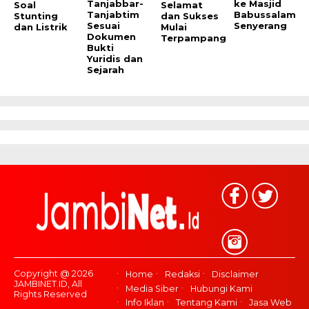
Tanjabbar-
ke Masjid
Soal
Selamat
Tanjabtim
Babussalam
Stunting
dan Sukses
Sesuai
Senyerang
dan Listrik
Mulai
Dokumen
Terpampang
Bukti
Yuridis dan
Sejarah
Copyright @ 2026
Home
Redaksi
Disclaimer
JAMBINET.ID, All
Media Siber
Hubungi Kami
Rights Reserved
Info Iklan
Tentang Kami
Jasa Web