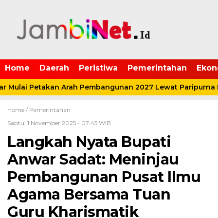
Home
Daerah
Peristiwa
Pemerintahan
Ekon
 Mulai Petakan Arah Pembangunan 2027 Lewat Paripurna 
Home /
Pemerintahan
Sabtu, 1 November 2025 - 07:45 WIB
Langkah Nyata Bupati
Anwar Sadat: Meninjau
Pembangunan Pusat Ilmu
Agama Bersama Tuan
Guru Kharismatik