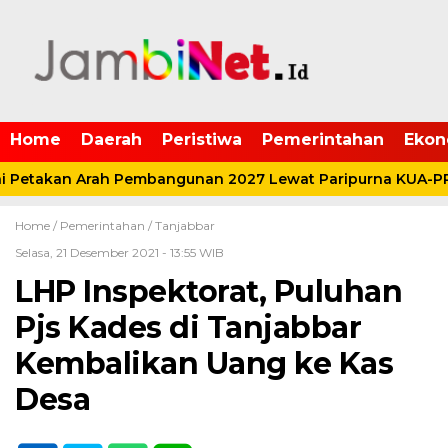
Home
Daerah
Peristiwa
Pemerintahan
Ekon
 Petakan Arah Pembangunan 2027 Lewat Paripurna KUA-PP
Home /
Pemerintahan
/
Tanjabbar
Selasa, 21 Desember 2021 - 13:55 WIB
LHP Inspektorat, Puluhan
Pjs Kades di Tanjabbar
Kembalikan Uang ke Kas
Desa