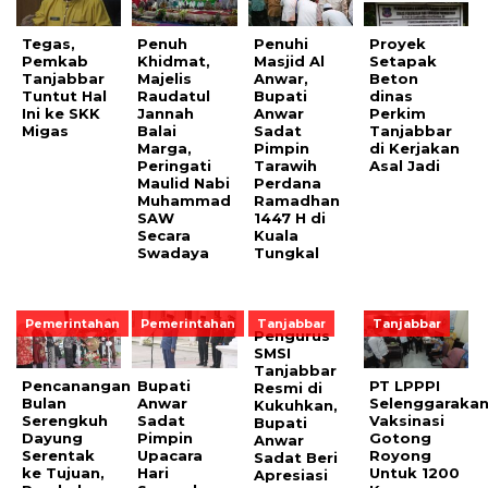
Tegas,
Penuh
Penuhi
Proyek
Pemkab
Khidmat,
Masjid Al
Setapak
Tanjabbar
Majelis
Anwar,
Beton
Tuntut Hal
Raudatul
Bupati
dinas
Ini ke SKK
Jannah
Anwar
Perkim
Migas
Balai
Sadat
Tanjabbar
Marga,
Pimpin
di Kerjakan
Peringati
Tarawih
Asal Jadi
Maulid Nabi
Perdana
Muhammad
Ramadhan
SAW
1447 H di
Secara
Kuala
Swadaya
Tungkal
Pemerintahan
Pemerintahan
Tanjabbar
Tanjabbar
Pengurus
SMSI
Tanjabbar
Pencanangan
Bupati
PT LPPPI
Resmi di
Bulan
Anwar
Selenggaraka
Kukuhkan,
Serengkuh
Sadat
Vaksinasi
Bupati
Dayung
Pimpin
Gotong
Anwar
Serentak
Upacara
Royong
Sadat Beri
ke Tujuan,
Hari
Untuk 1200
Apresiasi