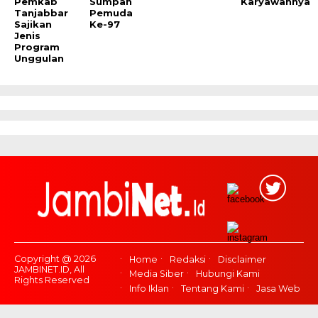
Pemkab
Sumpah
Karyawannya
Tanjabbar
Pemuda
Sajikan
Ke-97
Jenis
Program
Unggulan
Copyright @ 2026
Home
Redaksi
Disclaimer
JAMBINET.ID, All
Media Siber
Hubungi Kami
Rights Reserved
Info Iklan
Tentang Kami
Jasa Web