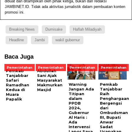
dibuat dan ditampilkan oleh pihak ketiga, bukan dari redaksi
JAMBINET.ID. Tidak ada aktivitas jurnalistik dalam pembuatan konten
promosi ini.
Breaking News
Dumisake
Haflah Miladiyah
Headline
Jambi
wakil gubernur
Baca Juga
Pemerintahan
Pemerintahan
Pemerintahan
Pemerintahan
Pemkab
Abdullah
Tanjabbar
Sani Ajak
Safari
Masyarakat
Warning
Pemkab
Ramadhan
Makmurkan
Jangan Ada
Tanjabbar
Kedua di
Masjid
Titipan
Raih
Muara
dalam
Penghargaan
Papalik
PPDB
Bergengsi
2024,
dari
Gubernur
Ombudsman
Al Haris :
RI, Bupati
Ada
Anwar
Intervensi
Sadat
Lapor Saya
Ucapakan