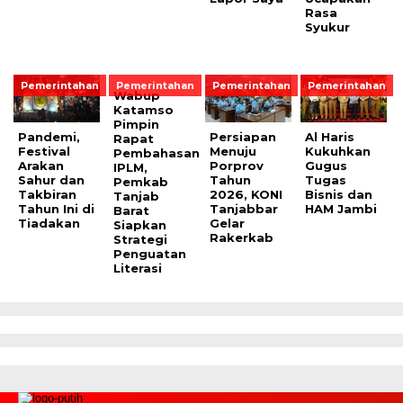
Rasa
Syukur
Pemerintahan
Pemerintahan
Pemerintahan
Pemerintahan
Wabup
Katamso
Pimpin
Pandemi,
Persiapan
Al Haris
Rapat
Festival
Menuju
Kukuhkan
Pembahasan
Arakan
Porprov
Gugus
IPLM,
Sahur dan
Tahun
Tugas
Pemkab
Takbiran
2026, KONI
Bisnis dan
Tanjab
Tahun Ini di
Tanjabbar
HAM Jambi
Barat
Tiadakan
Gelar
Siapkan
Rakerkab
Strategi
Penguatan
Literasi