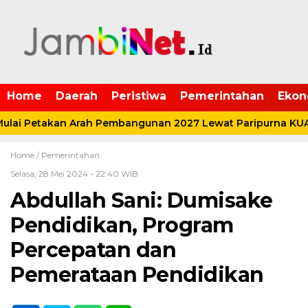
Home
Daerah
Peristiwa
Pemerintahan
Ekon
ai Petakan Arah Pembangunan 2027 Lewat Paripurna KUA-
Home /
Pemerintahan
Selasa, 28 Mei 2024 - 22:40 WIB
Abdullah Sani: Dumisake
Pendidikan, Program
Percepatan dan
Pemerataan Pendidikan