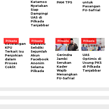
Katamso
PAM TPS
untuk
Nyatakan
Pasangan
Siap
FU-Safrial
Dampingi
UAS di
Pilkada
Tanjabbar
Pilkada
Pilkada
Pilkada
Pilkada
Keterangan
Bawaslu
KPU
Selidiki
Terkait Isu
Sejumlah
Gerindra
UAS
Penjokian
Akun
Jambi
Optimis di
dalam
Facebook
Serukan
Usung PKS
Proses
Anonim
Kader
di Pilkada
Coklit
Selama
Wajib
Tanjabbar
Pilkada
Menangkan
FU-Safrial