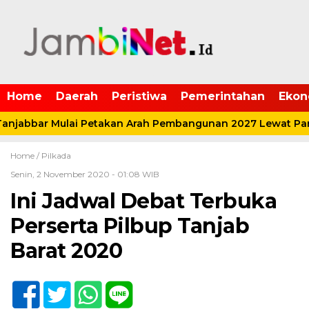
Home
Daerah
Peristiwa
Pemerintahan
Ekon
njabbar Mulai Petakan Arah Pembangunan 2027 Lewat Par
Home /
Pilkada
Senin, 2 November 2020 - 01:08 WIB
Ini Jadwal Debat Terbuka
Perserta Pilbup Tanjab
Barat 2020