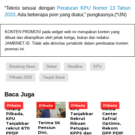
“Teknis sesuai dengan
Peraturan KPU Nomor 13 Tahun
2020
. Ada beberapa poin yang diatur,” pungkasnya.(*/JN)
KONTEN PROMOSI pada widget web ini merupakan konten yang
dibuat dan ditampilkan oleh pihak ketiga, bukan dari redaksi
JAMBINET.ID. Tidak ada aktivitas jurnalistik dalam pembuatan konten
promosi ini.
Breaking News
Debat
Headline
KPU
Pilkada 2020
Tanjab Barat
Baca Juga
Pilkada
Pilkada
Pilkada
Pilkada
Jelang
KPU
Media
Pilkada,
Tanjabbar
Center
KPU
Rekrut
Safrial
Terima SK
Tanjabbar
Ribuan
Optimis,
Pensiun
rekrut 670
Petugas
Rekom
Dini,
PPDP
KPPS dan
DPP PDIP