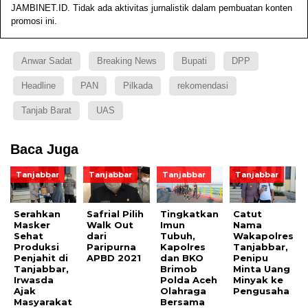
JAMBINET.ID. Tidak ada aktivitas jurnalistik dalam pembuatan konten
promosi ini.
Anwar Sadat
Breaking News
Bupati
DPP
Headline
PAN
Pilkada
rekomendasi
Tanjab Barat
UAS
Baca Juga
Tanjabbar
Tanjabbar
Tanjabbar
Tanjabbar
Serahkan
Safrial Pilih
Tingkatkan
Catut
Masker
Walk Out
Imun
Nama
Sehat
dari
Tubuh,
Wakapolres
Produksi
Paripurna
Kapolres
Tanjabbar,
Penjahit di
APBD 2021
dan BKO
Penipu
Tanjabbar,
Brimob
Minta Uang
Irwasda
Polda Aceh
Minyak ke
Ajak
Olahraga
Pengusaha
Masyarakat
Bersama