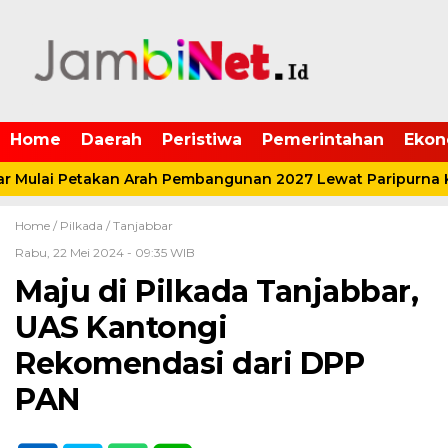
Home
Daerah
Peristiwa
Pemerintahan
Ekon
Mulai Petakan Arah Pembangunan 2027 Lewat Paripurna K
Home /
Pilkada
/
Tanjabbar
Rabu, 22 Mei 2024 - 09:35 WIB
Maju di Pilkada Tanjabbar,
UAS Kantongi
Rekomendasi dari DPP
PAN