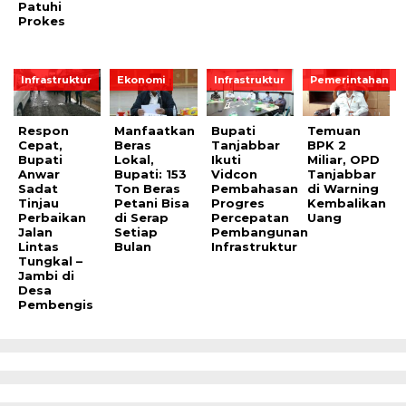
Patuhi
Prokes
Infrastruktur
Ekonomi
Infrastruktur
Pemerintahan
Respon
Manfaatkan
Bupati
Temuan
Cepat,
Beras
Tanjabbar
BPK 2
Bupati
Lokal,
Ikuti
Miliar, OPD
Anwar
Bupati: 153
Vidcon
Tanjabbar
Sadat
Ton Beras
Pembahasan
di Warning
Tinjau
Petani Bisa
Progres
Kembalikan
Perbaikan
di Serap
Percepatan
Uang
Jalan
Setiap
Pembangunan
Lintas
Bulan
Infrastruktur
Tungkal –
Jambi di
Desa
Pembengis