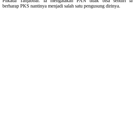
Pilkada Tanjabbar. Ia mengatakan PAN tidak bisa sendiri ia
berharap PKS nantinya menjadi salah satu pengusung dirinya.