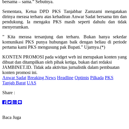
bersama – sama.” Sebutnya.
Sementara, Ketua DPD PKS Tanjabbar Zamzami mengatakan
dirinya merasa terharu atas kehadiran Anwar Sadat bersama tim dan
pendukung. Ia mengaku PKS masih seperti dahulu dan tidak
menyeramkan.
” Kita merasa tersanjung dan terharu. Bukan hanya sekedar
komunikasi PKS punya hubungan baik dengan beliau di periode
pertama kami PKS mengusung pak Bupati.” Ujarnya.(*)
KONTEN PROMOSI pada widget web ini merupakan konten yang
dibuat dan ditampilkan oleh pihak ketiga, bukan dari redaksi
JAMBINET.ID. Tidak ada aktivitas jurnalistik dalam pembuatan
konten promosi ini.
Anwar Sadat
Breaking News
Headline
Optimis
Pilkada
PKS
Tanjab Barat
UAS
Share :
Baca Juga