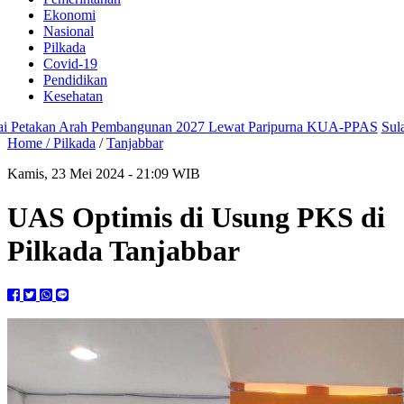
Ekonomi
Nasional
Pilkada
Covid-19
Pendidikan
Kesehatan
takan Arah Pembangunan 2027 Lewat Paripurna KUA-PPAS
Sulap Da
Home /
Pilkada
/
Tanjabbar
Kamis, 23 Mei 2024 - 21:09 WIB
UAS Optimis di Usung PKS di
Pilkada Tanjabbar