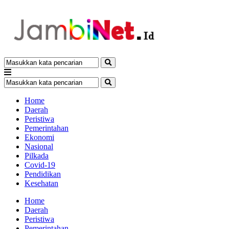
Home
Daerah
Peristiwa
Pemerintahan
Ekonomi
Nasional
Pilkada
Covid-19
Pendidikan
Kesehatan
Home
Daerah
Peristiwa
Pemerintahan