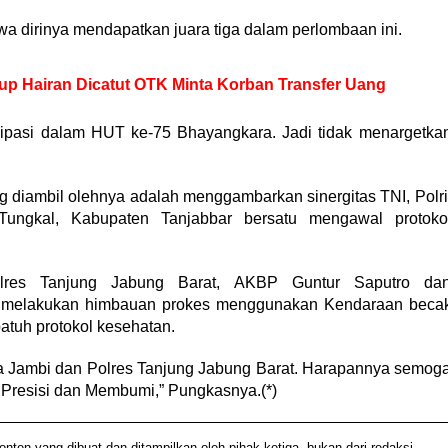
hwa dirinya mendapatkan juara tiga dalam perlombaan ini.
up Hairan Dicatut OTK Minta Korban Transfer Uang
isipasi dalam HUT ke-75 Bhayangkara. Jadi tidak menargetka
g diambil olehnya adalah menggambarkan sinergitas TNI, Polri
ungkal, Kabupaten Tanjabbar bersatu mengawal protoko
olres Tanjung Jabung Barat, AKBP Guntur Saputro da
at melakukan himbauan prokes menggunakan Kendaraan beca
tuh protokol kesehatan.
da Jambi dan Polres Tanjung Jabung Barat. Harapannya semog
g Presisi dan Membumi,” Pungkasnya.(*)
n yang dibuat dan ditampilkan oleh pihak ketiga, bukan dari redaksi