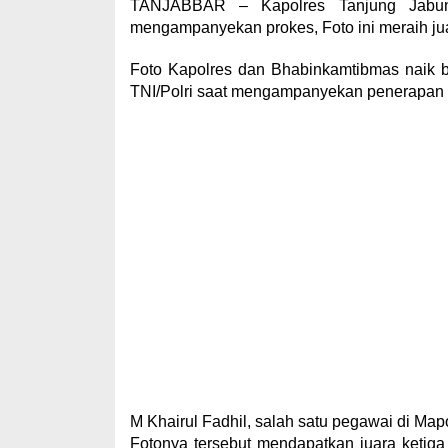
TANJABBAR – Kapolres Tanjung Jabun
mengampanyekan prokes, Foto ini meraih j
Foto Kapolres dan Bhabinkamtibmas naik b
TNI/Polri saat mengampanyekan penerapan p
M Khairul Fadhil, salah satu pegawai di Map
Fotonya tersebut mendapatkan juara ketig