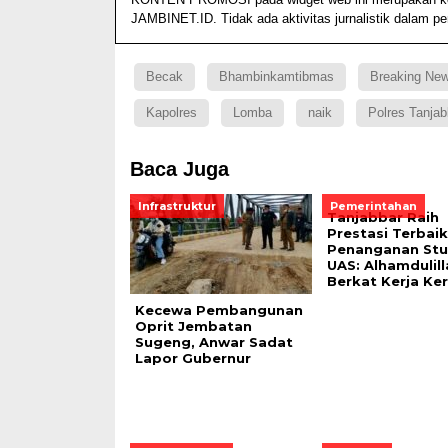
JAMBINET.ID. Tidak ada aktivitas jurnalistik dalam p
Becak
Bhambinkamtibmas
Breaking Ne
Kapolres
Lomba
naik
Polres Tanjab
Baca Juga
Infrastruktur
Pemerintahan
Tanjabbar Raih
Prestasi Terbaik
Penanganan Stu
UAS: Alhamdulill
Berkat Kerja Ke
Kecewa Pembangunan
Oprit Jembatan
Sugeng, Anwar Sadat
Lapor Gubernur