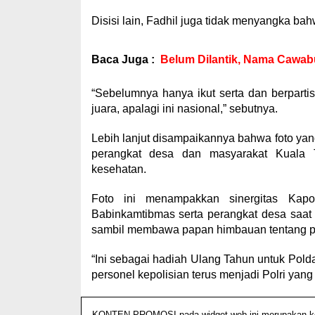
Disisi lain, Fadhil juga tidak menyangka ba
Baca Juga :
Belum Dilantik, Nama Cawab
“Sebelumnya hanya ikut serta dan berpart
juara, apalagi ini nasional,” sebutnya.
Lebih lanjut disampaikannya bahwa foto yan
perangkat desa dan masyarakat Kuala T
kesehatan.
Foto ini menampakkan sinergitas Kap
Babinkamtibmas serta perangkat desa sa
sambil membawa papan himbauan tentang pa
“Ini sebagai hadiah Ulang Tahun untuk Pol
personel kepolisian terus menjadi Polri yan
KONTEN PROMOSI pada widget web ini merupakan konte