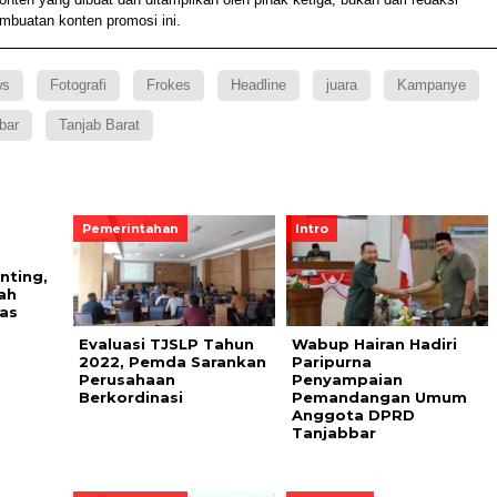
embuatan konten promosi ini.
ws
Fotografi
Frokes
Headline
juara
Kampanye
bar
Tanjab Barat
Pemerintahan
Intro
nting,
ah
ras
Evaluasi TJSLP Tahun
Wabup Hairan Hadiri
2022, Pemda Sarankan
Paripurna
Perusahaan
Penyampaian
Berkordinasi
Pemandangan Umum
Anggota DPRD
Tanjabbar