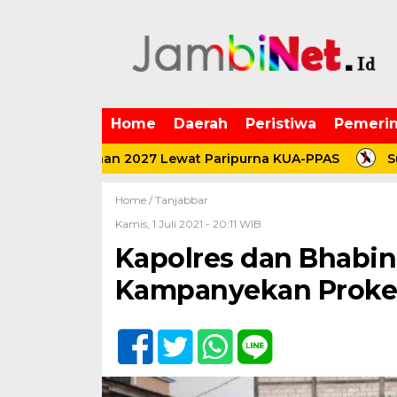
Home
Daerah
Peristiwa
Pemerin
bangunan 2027 Lewat Paripurna KUA-PPAS
Sulap Daun
Home /
Tanjabbar
Kamis, 1 Juli 2021 - 20:11 WIB
Kapolres dan Bhabi
Kampanyekan Prokes