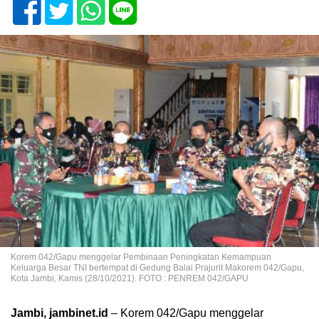
Korem 042/Gapu menggelar Pembinaan Peningkatan Kemampuan
Keluarga Besar TNI bertempat di Gedung Balai Prajurit Makorem 042/Gapu,
Kota Jambi, Kamis (28/10/2021). FOTO : PENREM 042/GAPU
Jambi, jambinet.id
– Korem 042/Gapu menggelar