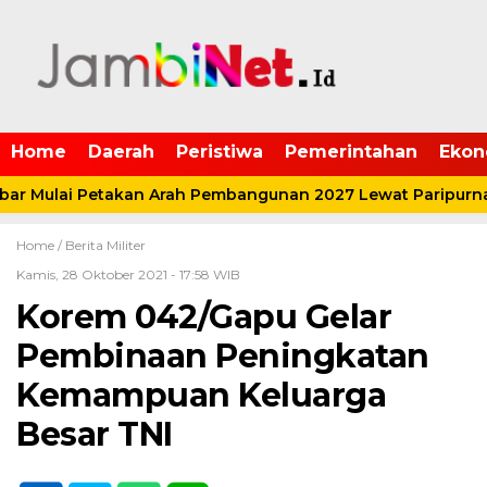
Home
Daerah
Peristiwa
Pemerintahan
Ekon
r Mulai Petakan Arah Pembangunan 2027 Lewat Paripurna
Home /
Berita Militer
Kamis, 28 Oktober 2021 - 17:58 WIB
Korem 042/Gapu Gelar
Pembinaan Peningkatan
Kemampuan Keluarga
Besar TNI