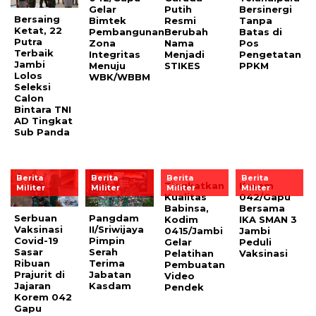
Gelar
Putih
Bersinergi
Bersaing
Bimtek
Resmi
Tanpa
Ketat, 22
Pembangunan
Berubah
Batas di
Putra
Zona
Nama
Pos
Terbaik
Integritas
Menjadi
Pengetatan
Jambi
Menuju
STIKES
PPKM
Lolos
WBK/WBBM
Seleksi
Calon
Bintara TNI
AD Tingkat
Sub Panda
Berita
Berita
Berita
Berita
Tingkatkan
Korem
Militer
Militer
Militer
Militer
Kualitas
042/Gapu
Babinsa,
Bersama
Serbuan
Pangdam
Kodim
IKA SMAN 3
Vaksinasi
II/Sriwijaya
0415/Jambi
Jambi
Covid-19
Pimpin
Gelar
Peduli
Sasar
Serah
Pelatihan
Vaksinasi
Ribuan
Terima
Pembuatan
Prajurit di
Jabatan
Video
Jajaran
Kasdam
Pendek
Korem 042
Gapu