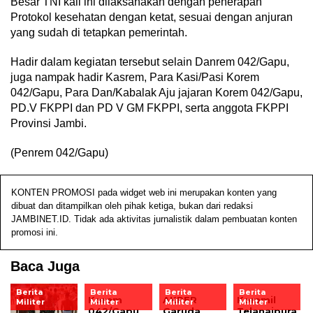
Besar TNI kali ini dilaksanakan dengan penerapan
Protokol kesehatan dengan ketat, sesuai dengan anjuran
yang sudah di tetapkan pemerintah.
Hadir dalam kegiatan tersebut selain Danrem 042/Gapu,
juga nampak hadir Kasrem, Para Kasi/Pasi Korem
042/Gapu, Para Dan/Kabalak Aju jajaran Korem 042/Gapu,
PD.V FKPPI dan PD V GM FKPPI, serta anggota FKPPI
Provinsi Jambi.
(Penrem 042/Gapu)
KONTEN PROMOSI pada widget web ini merupakan konten yang
dibuat dan ditampilkan oleh pihak ketiga, bukan dari redaksi
JAMBINET.ID. Tidak ada aktivitas jurnalistik dalam pembuatan konten
promosi ini.
Baca Juga
Berita
Berita
Berita
Berita
Korem
AKPER
Koramil
Militer
Militer
Militer
Militer
042/Gapu
Garuda
Telanaipura