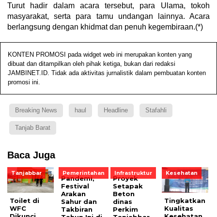
Turut hadir dalam acara tersebut, para Ulama, tokoh
masyarakat, serta para tamu undangan lainnya. Acara
berlangsung dengan khidmat dan penuh kegembiraan.(*)
KONTEN PROMOSI pada widget web ini merupakan konten yang
dibuat dan ditampilkan oleh pihak ketiga, bukan dari redaksi
JAMBINET.ID. Tidak ada aktivitas jurnalistik dalam pembuatan konten
promosi ini.
Breaking News
haul
Headline
Stafahli
Tanjab Barat
Baca Juga
Tanjabbar
Pemerintahan
Infrastruktur
Kesehatan
Pandemi,
Proyek
Festival
Setapak
Arakan
Beton
Toilet di
Tingkatkan
Sahur dan
dinas
WFC
Kualitas
Takbiran
Perkim
Dikunci,
Kesehatan