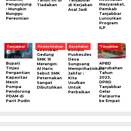
Tahun Ini di
Tanjabbar
Pengunjung
Masyarakat,
Tiadakan
di Kerjakan
: Mungkin
Pemkab
Asal Jadi
Nunggu
Tanjabbar
Peresmian
Luncurkan
Program
ILP
Tanjabbar
Pemerintahan
Kesehatan
Tanjabbar
Resmikan
Kondisi
Gedung
Puskesdes
SMK 15
Desa
Bupati
APBD
Merangin:
Sungsang
Tinjau
Perubahan
Al Haris
Memprihatinkan,
Pergantian
Tahun
Sebut SMK
Jahfar :
Kapasitas
2023,
Peternakan
Kita
Mesin
DPRD
Sangat
Usulkan
Pompa
Tanjabbar
Dibutuhkan
Untuk
Pendorong
Gelar
Perbaikan
PDAM di
Paripurna
Parit Pudin
ke Empat