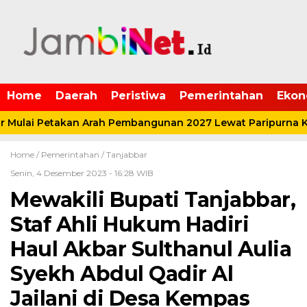
Home
Daerah
Peristiwa
Pemerintahan
Ekon
Mulai Petakan Arah Pembangunan 2027 Lewat Paripurna K
Home /
Pemerintahan
/
Tanjabbar
Senin, 4 Desember 2023 - 16:28 WIB
Mewakili Bupati Tanjabbar,
Staf Ahli Hukum Hadiri
Haul Akbar Sulthanul Aulia
Syekh Abdul Qadir Al
Jailani di Desa Kempas