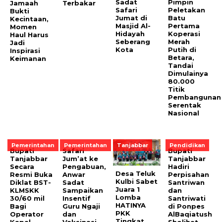
Sadat
Pimpin
Jamaah
Terbakar
Safari
Peletakan
Bukti
Jumat di
Batu
Kecintaan,
Masjid Al-
Pertama
Momen
Hidayah
Koperasi
Haul Harus
Seberang
Merah
Jadi
Kota
Putih di
Inspirasi
Betara,
Keimanan
Tandai
Dimulainya
80.000
Titik
Pembangunan
Serentak
Nasional
Pemerintahan
Pemerintahan
Tanjabbar
Pendidikan
Bupati
Safari
Bupati
Tanjabbar
Jum’at ke
Tanjabbar
Secara
Pengabuan,
Hadiri
Desa Teluk
Resmi Buka
Anwar
Perpisahan
Kulbi Sabet
Diklat BST-
Sadat
Santriwan
Juara 1
KLMSKK
Sampaikan
dan
Lomba
30/60 mil
Insentif
Santriwati
HATINYA
Bagi
Guru Ngaji
di Ponpes
PKK
Operator
dan
AlBaqiatush
Tingkat