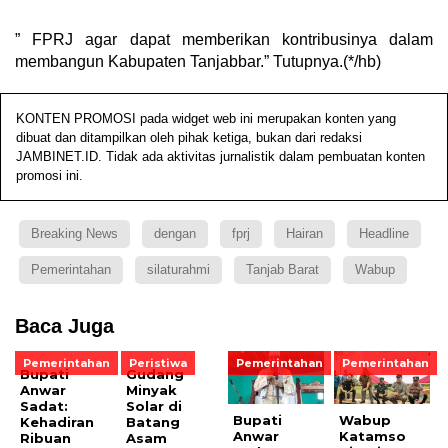
” FPRJ agar dapat memberikan kontribusinya dalam
membangun Kabupaten Tanjabbar.” Tutupnya.(*/hb)
KONTEN PROMOSI pada widget web ini merupakan konten yang
dibuat dan ditampilkan oleh pihak ketiga, bukan dari redaksi
JAMBINET.ID. Tidak ada aktivitas jurnalistik dalam pembuatan konten
promosi ini.
Breaking News
dengan
fprj
Hairan
Headline
Pemerintahan
silaturahmi
Tanjab Barat
Wabup
Baca Juga
Pemerintahan
Peristiwa
Pemerintahan
Pemerintahan
Bupati
Gudang
Anwar
Minyak
Sadat:
Solar di
Bupati
Wabup
Kehadiran
Batang
Anwar
Katamso
Ribuan
Asam