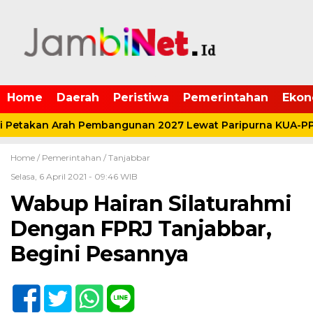
Home
Daerah
Peristiwa
Pemerintahan
Ekon
 Petakan Arah Pembangunan 2027 Lewat Paripurna KUA-PP
Home /
Pemerintahan
/
Tanjabbar
Selasa, 6 April 2021 - 09:46 WIB
Wabup Hairan Silaturahmi
Dengan FPRJ Tanjabbar,
Begini Pesannya