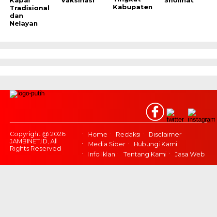
Kapal
Vaksinasi
Sholihat
Kabupaten
Tradisional
dan
Nelayan
Copyright @ 2026
Home
Redaksi
Disclaimer
JAMBINET.ID, All
Media Siber
Hubungi Kami
Rights Reserved
Info Iklan
Tentang Kami
Jasa Web