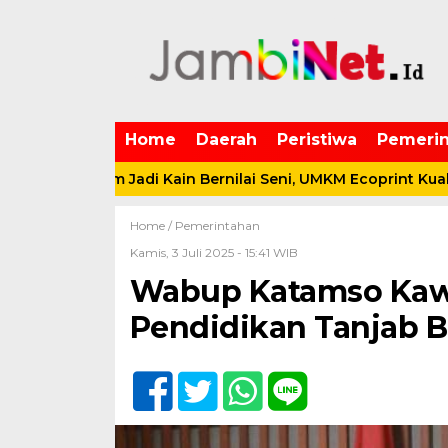
Home
Daerah
Peristiwa
Pemerin
Resam Jadi Kain Bernilai Seni, UMKM Ecoprint Kuala Dasal D
Home /
Pemerintahan
Kamis, 3 Juli 2025 - 15:41 WIB
Wabup Katamso Kawa
Pendidikan Tanjab B