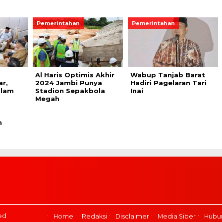
Pemerintahan
Pemerintahan
Al Haris Optimis Akhir
Wabup Tanjab Barat
r,
2024 Jambi Punya
Hadiri Pagelaran Tari
alam
Stadion Sepakbola
Inai
Megah
n
ed
Home
Redaksi
Disclaimer
Media Siber
Hubu