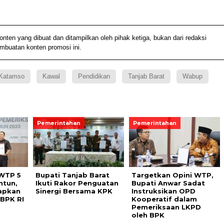
n yang dibuat dan ditampilkan oleh pihak ketiga, bukan dari redaksi
embuatan konten promosi ini.
Katamso
Kawal
Pendidikan
Tanjab Barat
Wabup
Pemerintahan
Pemerintahan
 WTP 5
Bupati Tanjab Barat
Targetkan Opini WTP,
ntun,
Ikuti Rakor Penguatan
Bupati Anwar Sadat
apkan
Sinergi Bersama KPK
Instruksikan OPD
 BPK RI
Kooperatif dalam
Pemeriksaan LKPD
oleh BPK