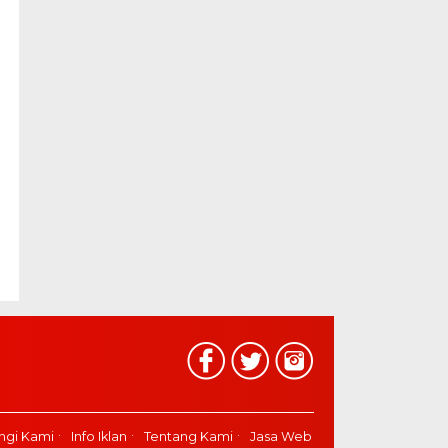
ngi Kami
Info Iklan
Tentang Kami
Jasa Web