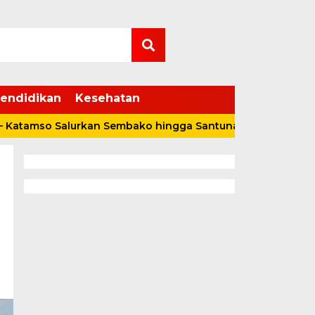
endidikan
Kesehatan
 Salurkan Sembako hingga Santunan Kebakaran di Kuala Da