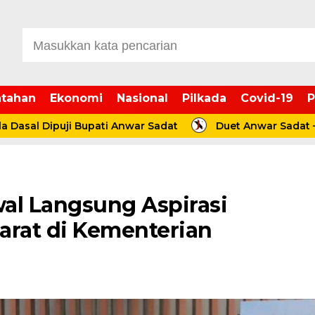
tahan
Ekonomi
Nasional
Pilkada
Covid-19
P
ipuji Bupati Anwar Sadat
Duet Anwar Sadat – Katamso
l Langsung Aspirasi
arat di Kementerian