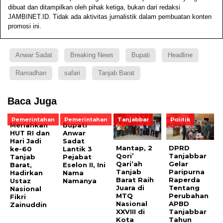
dibuat dan ditampilkan oleh pihak ketiga, bukan dari redaksi
JAMBINET.ID. Tidak ada aktivitas jurnalistik dalam pembuatan konten
promosi ini.
Anwar Sadat
Breaking News
Bupati
Headline
Ramadhan
safari
Tanjab Barat
Baca Juga
Pemerintahan
Pemerintahan
Tanjabbar
Politik
Meriahkan
Bupati
HUT RI dan
Anwar
Hari Jadi
Sadat
Mantap, 2
DPRD
ke-60
Lantik 3
Qori’
Tanjabbar
Tanjab
Pejabat
Qari’ah
Gelar
Barat,
Eselon II, Ini
Tanjab
Paripurna
Hadirkan
Nama
Barat Raih
Raperda
Ustaz
Namanya
Juara di
Tentang
Nasional
MTQ
Perubahan
Fikri
Nasional
APBD
Zainuddin
XXVIII di
Tanjabbar
Kota
Tahun