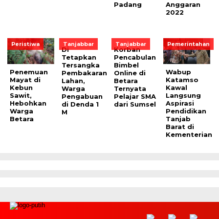
Padang
Anggaran
2022
Peristiwa
Tanjabbar
Tanjabbar
Pemerintahan
Di
Korban
Tetapkan
Pencabulan
Tersangka
Bimbel
Penemuan
Wabup
Pembakaran
Online di
Mayat di
Katamso
Lahan,
Betara
Kebun
Kawal
Warga
Ternyata
Sawit,
Langsung
Pengabuan
Pelajar SMA
Hebohkan
Aspirasi
di Denda 1
dari Sumsel
Warga
Pendidikan
M
Betara
Tanjab
Barat di
Kementerian