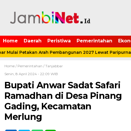
Home
Daerah
Peristiwa
Pemerintahan
Ekon
 Mulai Petakan Arah Pembangunan 2027 Lewat Paripurna 
Home /
Pemerintahan
/
Tanjabbar
Senin, 8 April 2024 - 22:09 WIB
Bupati Anwar Sadat Safari
Ramadhan di Desa Pinang
Gading, Kecamatan
Merlung