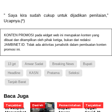
” Saya kira sudah cukup untuk dijadikan penilaian,”
Ucapnya.(*)
KONTEN PROMOSI pada widget web ini merupakan konten yang
dibuat dan ditampilkan oleh pihak ketiga, bukan dari redaksi
JAMBINET.ID. Tidak ada aktivitas jurnalistik dalam pembuatan konten
promosi ini.
13 jpt
Anwar Sadat
Breaking News
Bupati
Headline
KASN
Pratama
Seleksi
Tanjab Barat
Baca Juga
Tanjabbar
Daerah
Pemerintahan
Tanjabbar
Ini Respon
Bupati
Cegah