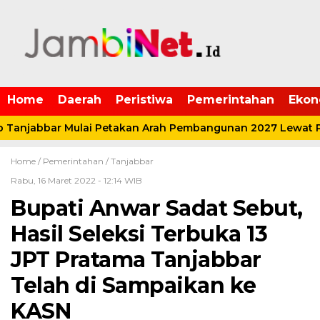
Home
Daerah
Peristiwa
Pemerintahan
Ekon
anjabbar Mulai Petakan Arah Pembangunan 2027 Lewat P
Home /
Pemerintahan
/
Tanjabbar
Rabu, 16 Maret 2022 - 12:14 WIB
Bupati Anwar Sadat Sebut,
Hasil Seleksi Terbuka 13
JPT Pratama Tanjabbar
Telah di Sampaikan ke
KASN