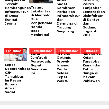
Masyarakat
Anwar
Covid-19,
Terkait
Sadat:
Polres
Tragis,
Pembangunan
Komitmen
Tanjabbar
Lakalantas
Infrastruktur
Perbaikan
Semprotkan
di Muntialo
di Desa
Infrastruktur
Disinfektan
Dua
Sungai
dan
di Kantor
Pengendara
Jering
Dermaga di
dan
Honda
Tanjung
Gudang
Beat
Senjulang
Logistik
Meninggal
KPU
Tanjabbar
Pemerintahan
Pemerintahan
Tanjabbar
Safari
Al Haris
HBA ke 62,
Jum’at di
Optimis
Kejari
Purwodadi,
Proyek
Tanjabbar
Lepas
Bupati
Islamic
Ziarah dan
Keberangkatan
Serahkan
Center
Tabur
CJH
Ini
Selesai
Bunga di
Tanjabbar,
Tepat
Makam
Ini Pesan
Waktu
Pahlawan
Bupati
Anwar
Sadat