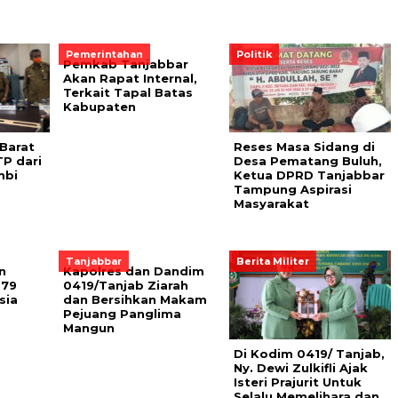
Pemerintahan
Politik
Pemkab Tanjabbar
Akan Rapat Internal,
Terkait Tapal Batas
Kabupaten
Barat
Reses Masa Sidang di
P dari
Desa Pematang Buluh,
mbi
Ketua DPRD Tanjabbar
Tampung Aspirasi
Masyarakat
Tanjabbar
Berita Militer
n
Kapolres dan Dandim
-79
0419/Tanjab Ziarah
sia
dan Bersihkan Makam
Pejuang Panglima
Mangun
Di Kodim 0419/ Tanjab,
Ny. Dewi Zulkifli Ajak
Isteri Prajurit Untuk
Selalu Memelihara dan