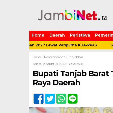
Home
Daerah
Peristiwa
Pemerin
angunan 2027 Lewat Paripurna KUA-PPAS
Sulap Daun
Home /
Pemerintahan
/
Tanjabbar
Selasa, 9 Agustus 2022 - 23:25 WIB
Bupati Tanjab Barat
Raya Daerah