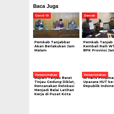
Baca Juga
Covid-19
Daerah
Pemkab Tanjabbar
Pemkab Tanjab 
Akan Berlakukan Jam
Kembali Raih WT
Malam
BPK Provinsi Ja
Pemerintahan
Pemerintahan
Bupati Tanjab Barat
Al Haris Pimpina
Tinjau Gedung Diklat,
Upacara HUT ke
Rencanakan Relokasi
Republik Indone
Menjadi Balai Latihan
Kerja di Pusat Kota