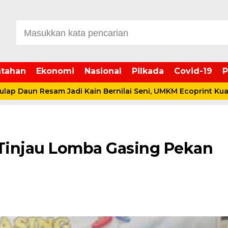
tahan
Ekonomi
Nasional
Pilkada
Covid-19
P
 Resam Jadi Kain Bernilai Seni, UMKM Ecoprint Kuala Dasal D
 Tinjau Lomba Gasing Pekan