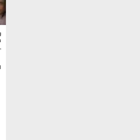
g
u
,
l