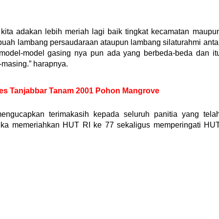
a kita adakan lebih meriah lagi baik tingkat kecamatan maupu
buah lambang persaudaraan ataupun lambang silaturahmi anta
a model-model gasing nya pun ada yang berbeda-beda dan it
-masing.” harapnya.
lres Tanjabbar Tanam 2001 Pohon Mangrove
ngucapkan terimakasih kepada seluruh panitia yang tela
ngka memeriahkan HUT RI ke 77 sekaligus memperingati HU