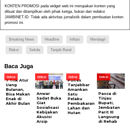
KONTEN PROMOSI pada widget web ini merupakan konten yang
dibuat dan ditampilkan oleh pihak ketiga, bukan dari redaksi
JAMBINET.ID. Tidak ada aktivitas jurnalistik dalam pembuatan konten
promosi ini.
Breaking News
Headline
Inflasi
Mendagri
Rakor
Sekda
Tanjab Barat
Baca Juga
Intro
Intro
Intro
Intro
7 Trik Atur
Polres
Uang
Tanjabbar
Bulanan,
Amankan
Anwar
Pasca di
Bisa Makan
Satu
Sadat Buka
Tinjau
Enak di
Pelaku
Giat
Bupati,
Akhir Bulan
Pembakaran
Sosialisasi
Jembatan
Lahan dan
Kebijakan
Parit III
Hutan
Akusisi
Langsung
Arsip
di Rehab