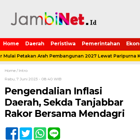
Home
Daerah
Peristiwa
Pemerintahan
Ekon
Mulai Petakan Arah Pembangunan 2027 Lewat Paripurna K
Home /
Intro
Rabu, 7 Juni 2023 - 08:40 WIB
Pengendalian Inflasi
Daerah, Sekda Tanjabbar
Rakor Bersama Mendagri