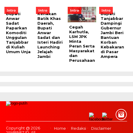
Intro
Intro
Intro
Intro
Bupati
Kenakan
Bupati
Anwar
Batik Khas
Tanjabbar
Sadat
Daerah,
Dampingi
Cegah
Paparkan
Bupati
Gubernur
Karhutla,
Komoditi
Anwar
Jambi Beri
LSM JPK
Unggulan
Sadat dan
Bantuan
Minta
Tanjabbar
Isteri Hadiri
Korban
Peran Serta
di Kuliah
Launching
Kebakaran
Masyarakat
Umum Unja
Jelajah
di Pasar
dan
Jambi
Ampera
Perusahaan
Copyright @ 2026
Home
Redaksi
Disclaimer
JAMBINET.ID, All