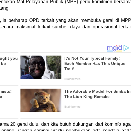
tukan Mal Pelayanan Publik (MPP) perlu komitmen bersam
tang.
, ia berharap OPD terkait yang akan membuka gerai di MPP
ecara maksimal terkait sumber daya dan operasional terkai
tama 20 gerai dulu, dan kita butuh dukungan dari kominfo aga
an online, jangan sampai waktu pembukaan ada kendala pad