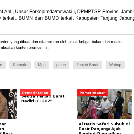
, Staf Ahli, Unsur Forkopimda/mewakili, DPMPTSP Provinsi Jambi
 terkait, BUMN dan BUMD terkait Kabupaten Tanjung Jabun
n yang dibuat dan ditampilkan oleh pihak ketiga, bukan dari redaksi
embuatan konten promosi ini.
ne
Kominfo
Mpp
peran
Tanjab Barat
Wabup
Pemerintahan
Pemerintahan
Sekda Tanjab Barat
Hadiri ICI 2025
bar
Al Haris Safari Subuh di
an
Pasir Panjang: Ajak
 Fisik
Sambut Ramadhan