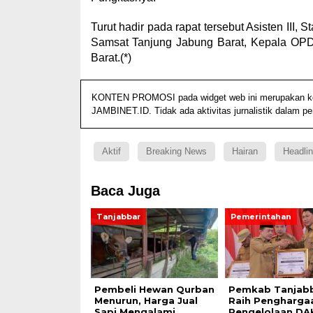
Turut hadir pada rapat tersebut Asisten III
Samsat Tanjung Jabung Barat, Kepala OPD
Barat.(*)
KONTEN PROMOSI pada widget web ini merupakan konte
JAMBINET.ID. Tidak ada aktivitas jurnalistik dalam p
Aktif
Breaking News
Hairan
Headli
Baca Juga
Tanjabbar
Pemerintahan
Pembeli Hewan Qurban
Pemkab Tanjab
Menurun, Harga Jual
Raih Pengharga
Sapi Mengalami
Pengelolaan DAK