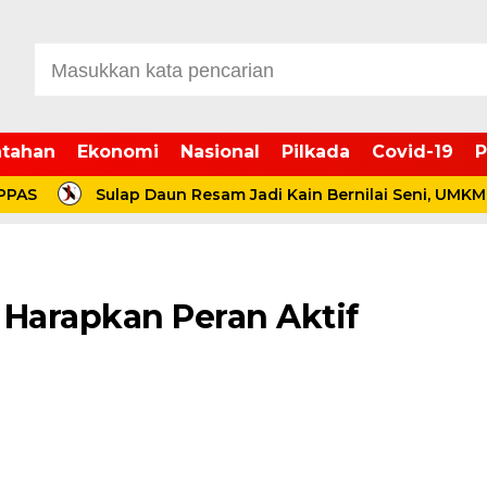
tahan
Ekonomi
Nasional
Pilkada
Covid-19
P
Sulap Daun Resam Jadi Kain Bernilai Seni, UMKM Ecopri
Harapkan Peran Aktif