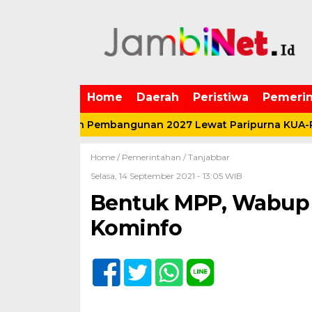
Home
Daerah
Peristiwa
Pemerin
takan Arah Pembangunan 2027 Lewat Paripurna KUA-PPAS
Home /
Pemerintahan
/
Tanjabbar
Selasa, 14 September 2021 - 13:05 WIB
Bentuk MPP, Wabup 
Kominfo