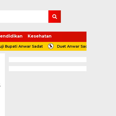
endidikan
Kesehatan
ti Anwar Sadat
Duet Anwar Sadat – Katamso Salurkan
s