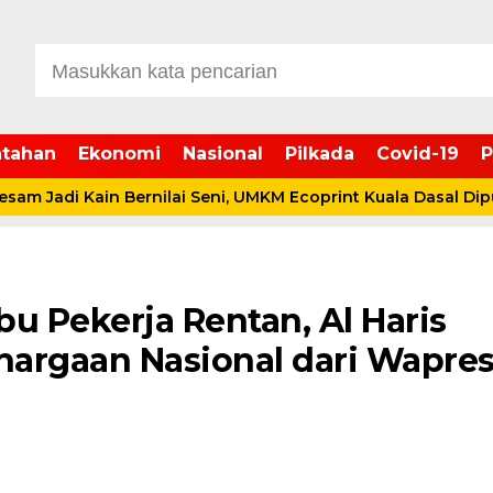
tahan
Ekonomi
Nasional
Pilkada
Covid-19
P
 Kain Bernilai Seni, UMKM Ecoprint Kuala Dasal Dipuji Bupa
u Pekerja Rentan, Al Haris
argaan Nasional dari Wapre