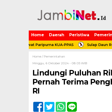
Home
Daerah
Peristiwa
Pemerin
027 Lewat Paripurna KUA-PPAS
Sulap Daun Resam Jadi
Home /
Pemerintahan
Minggu, 6 Oktober 2024 - 08:05 WIB
Lindungi Puluhan Rib
Pernah Terima Pengh
RI