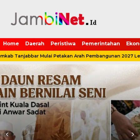
Home
Daerah
Peristiwa
Pemerintahan
Ekon
ab Tanjabbar Mulai Petakan Arah Pembangunan 2027 Lewa