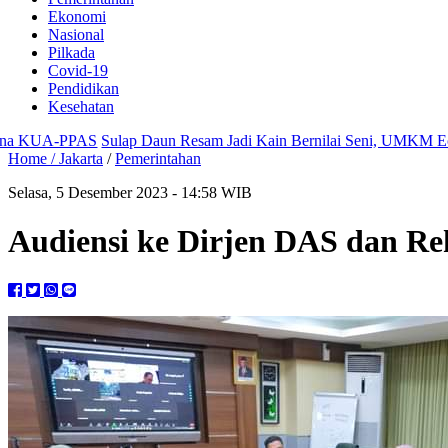
Ekonomi
Nasional
Pilkada
Covid-19
Pendidikan
Kesehatan
PAS
Sulap Daun Resam Jadi Kain Bernilai Seni, UMKM Ecoprint Kuala
Home /
Jakarta
/
Pemerintahan
Selasa, 5 Desember 2023 - 14:58 WIB
Audiensi ke Dirjen DAS dan Re