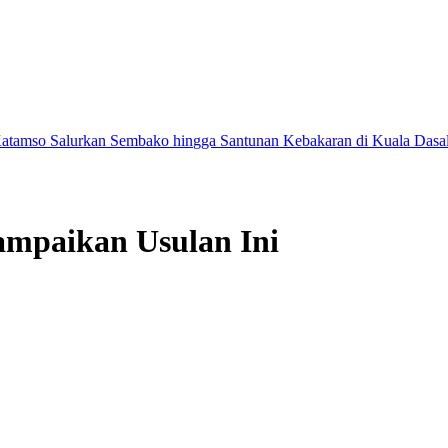
rkan Sembako hingga Santunan Kebakaran di Kuala Dasal
Tak Hanya 
ampaikan Usulan Ini