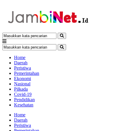
Home
Daerah
Peristiwa
Pemerintahan
Ekonomi
Nasional
Pilkada
Covid-19
Pendidikan
Kesehatan
Home
Daerah
Peristiwa
Pemerintahan