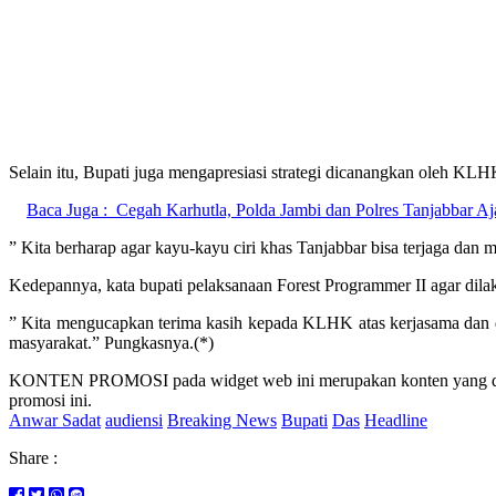
Selain itu, Bupati juga mengapresiasi strategi dicanangkan oleh KLH
Baca Juga :
Cegah Karhutla, Polda Jambi dan Polres Tanjabbar
” Kita berharap agar kayu-kayu ciri khas Tanjabbar bisa terjaga dan
Kedepannya, kata bupati pelaksanaan Forest Programmer II agar dilaku
” Kita mengucapkan terima kasih kepada KLHK atas kerjasama dan d
masyarakat.” Pungkasnya.(*)
KONTEN PROMOSI pada widget web ini merupakan konten yang dibuat
promosi ini.
Anwar Sadat
audiensi
Breaking News
Bupati
Das
Headline
Share :